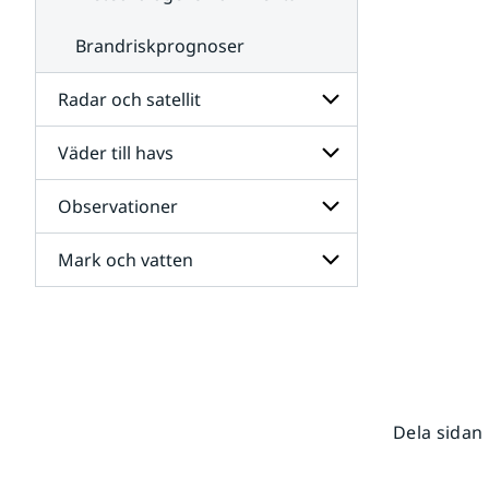
Brandriskprognoser
Radar och satellit
Väder till havs
Undersidor
för
Radar
Observationer
Undersidor
och
för
satellit
Väder
Mark och vatten
Undersidor
till
för
havs
Observationer
Undersidor
för
Mark
och
vatten
Dela sidan