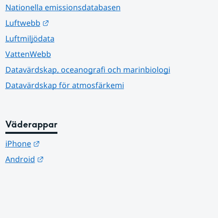
Nationella emissionsdatabasen
Länk till annan webbplats.
Luftwebb
Luftmiljödata
VattenWebb
Datavärdskap, oceanografi och marinbiologi
Datavärdskap för atmosfärkemi
Väderappar
Länk till annan webbplats.
iPhone
Länk till annan webbplats.
Android