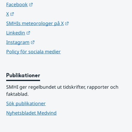
Länk till annan webbplats.
Facebook
Länk till annan webbplats.
X
Länk till annan webbplats.
SMHIs meteorologer på X
Länk till annan webbplats.
Linkedin
Länk till annan webbplats.
Instagram
Policy för sociala medier
Publikationer
SMHI ger regelbundet ut tidskrifter, rapporter och 
faktablad.
Sök publikationer
Nyhetsbladet Medvind