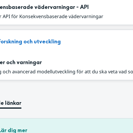
ensbaserade vädervarningar - API
r API för Konsekvensbaserade vädervarningar
Forskning och utveckling
er och varningar
 och avancerad modellutveckling för att du ska veta vad s
e länkar
Lär dig mer