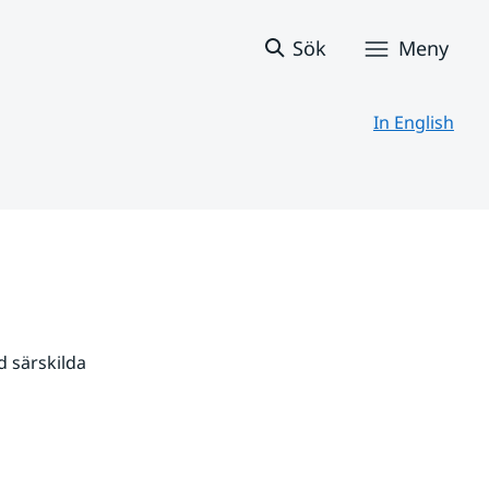
Sök
Meny
In English
 särskilda 