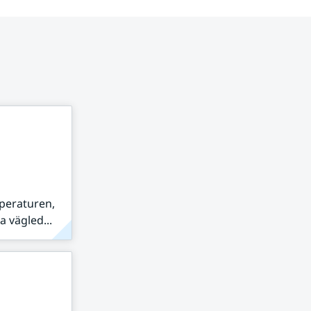
peraturen,
 vägled...