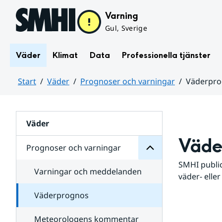
Hoppa till sidans innehåll
Varning
Gul, Sverige
Väder
Klimat
Data
Professionella tjänster
Start
Väder
Prognoser och varningar
Väderpr
varningar
och
Huvudinnehåll
Prognoser
för
Undersidor
Väder
Väde
Prognoser och varningar
SMHI public
Varningar och meddelanden
väder- eller
Väderprognos
Meteorologens kommentar