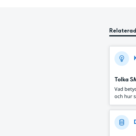
Relaterad
Tolka S
Vad bety
och hur s