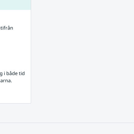
tifrån 
i både tid 
rarna.