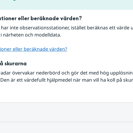
tioner eller beräknade värden?
r har inte observationsstationer, istället beräknas ett värde u
 i närheten och modelldata.
ioner eller beräknade värden?
på skurarna
radar övervakar nederbörd och gör det med hög upplösning 
Den är ett värdefullt hjälpmedel när man vill ha koll på sku