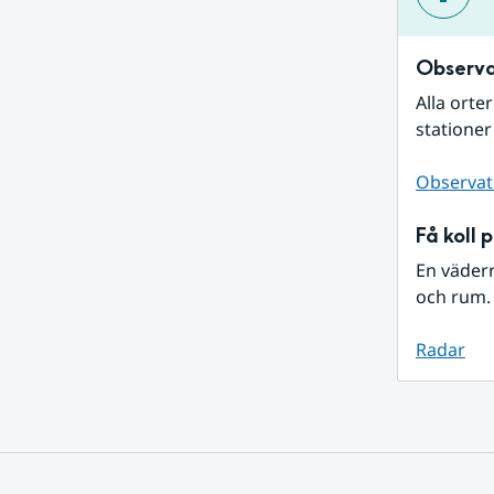
Observa
Alla orte
stationer
Observat
Få koll 
En väder
och rum. 
Radar