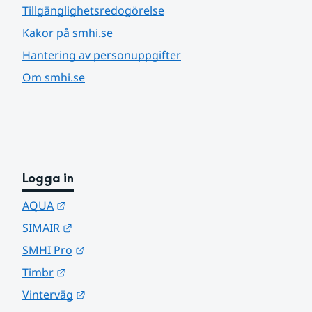
Tillgänglighetsredogörelse
Kakor på smhi.se
Hantering av personuppgifter
Om smhi.se
Logga in
Länk till annan webbplats.
AQUA
Länk till annan webbplats.
SIMAIR
Länk till annan webbplats.
SMHI Pro
Länk till annan webbplats.
Timbr
Länk till annan webbplats.
Vinterväg