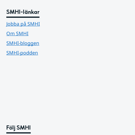
SMHI-länkar
Jobba på SMHI
Om SMHI
SMHI-bloggen
SMHI-podden
Följ SMHI