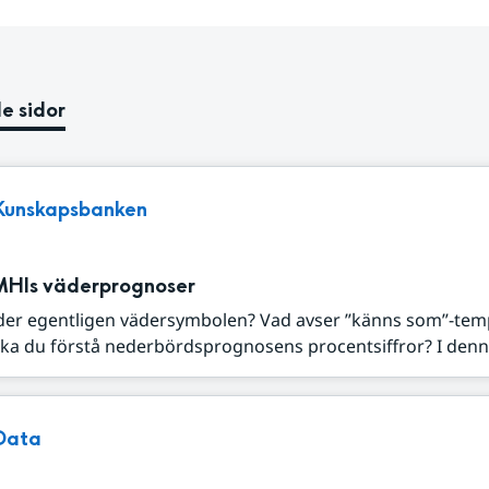
e sidor
Kunskapsbanken
MHIs väderprognoser
der egentligen vädersymbolen? Vad avser ”känns som”-tem
ka du förstå nederbördsprognosens procentsiffror? I denna
Data