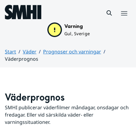
Hoppa till sidans innehåll
Meny
Varning
Gul, Sverige
Start
Väder
Prognoser och varningar
Väderprognos
Huvudinnehåll
Väderprognos
SMHI publicerar väderfilmer måndagar, onsdagar och 
fredagar. Eller vid särskilda väder- eller 
varningssituationer.