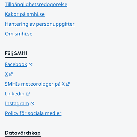
Tillgänglighetsredogörelse
Kakor på smhi.se
Hantering av personuppgifter
Om smhi.se
Följ SMHI
Länk till annan webbplats.
Facebook
Länk till annan webbplats.
X
Länk till annan webbplats.
SMHIs meteorologer på X
Länk till annan webbplats.
Linkedin
Länk till annan webbplats.
Instagram
Policy för sociala medier
Datavärdskap