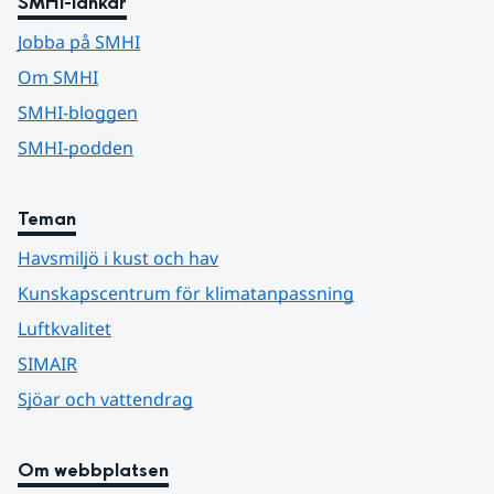
SMHI-länkar
Jobba på SMHI
Om SMHI
SMHI-bloggen
SMHI-podden
Teman
Havsmiljö i kust och hav
Kunskapscentrum för klimatanpassning
Luftkvalitet
SIMAIR
Sjöar och vattendrag
Om webbplatsen