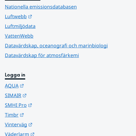
Nationella emissionsdatabasen
Länk till annan webbplats.
Luftwebb
Luftmiljödata
VattenWebb
Datavärdskap, oceanografi och marinbiologi
Datavärdskap för atmosfärkemi
Logga in
Länk till annan webbplats.
AQUA
Länk till annan webbplats.
SIMAIR
Länk till annan webbplats.
SMHI Pro
Länk till annan webbplats.
Timbr
Länk till annan webbplats.
Vinterväg
Länk till annan webbplats.
Väderlarm