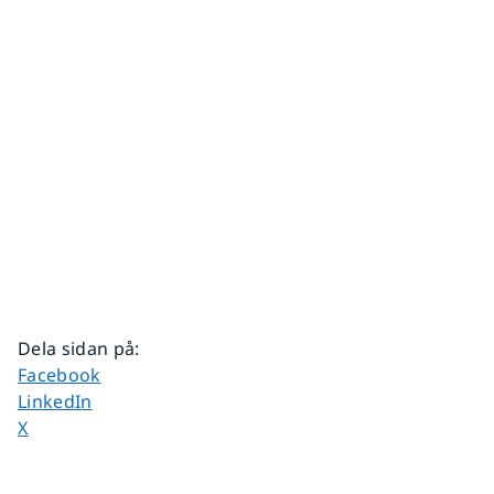
Dela sidan på
:
Dela sidan på
Facebook
Dela sidan på
LinkedIn
Dela sidan på
X