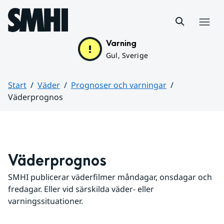
Hoppa till sidans innehåll
Meny
Varning
Gul, Sverige
Start
Väder
Prognoser och varningar
Väderprognos
Huvudinnehåll
Väderprognos
SMHI publicerar väderfilmer måndagar, onsdagar och 
fredagar. Eller vid särskilda väder- eller 
varningssituationer.