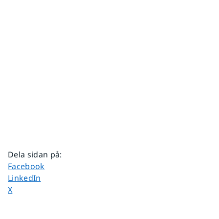
Dela sidan på
:
Dela sidan på
Facebook
Dela sidan på
LinkedIn
Dela sidan på
X