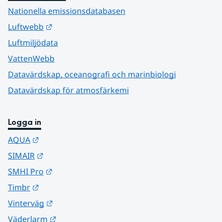
Nationella emissionsdatabasen
Länk till annan webbplats.
Luftwebb
Luftmiljödata
VattenWebb
Datavärdskap, oceanografi och marinbiologi
Datavärdskap för atmosfärkemi
Logga in
Länk till annan webbplats.
AQUA
Länk till annan webbplats.
SIMAIR
Länk till annan webbplats.
SMHI Pro
Länk till annan webbplats.
Timbr
Länk till annan webbplats.
Vinterväg
Länk till annan webbplats.
Väderlarm