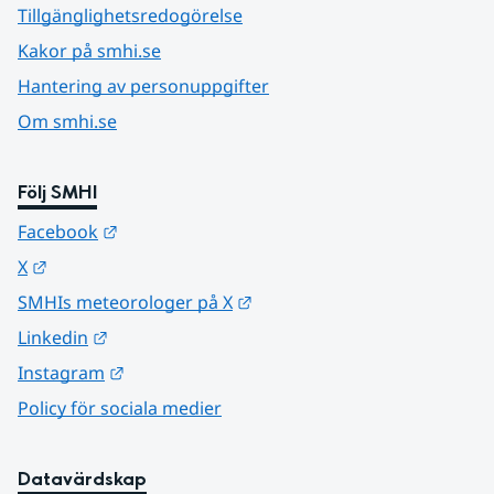
Tillgänglighetsredogörelse
Kakor på smhi.se
Hantering av personuppgifter
Om smhi.se
Följ SMHI
Länk till annan webbplats.
Facebook
Länk till annan webbplats.
X
Länk till annan webbplats.
SMHIs meteorologer på X
Länk till annan webbplats.
Linkedin
Länk till annan webbplats.
Instagram
Policy för sociala medier
Datavärdskap