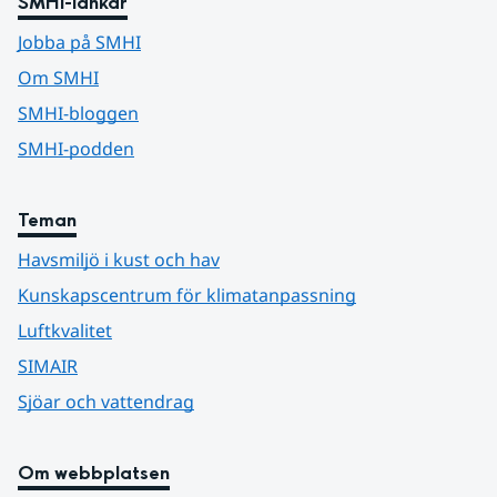
SMHI-länkar
Jobba på SMHI
Om SMHI
SMHI-bloggen
SMHI-podden
Teman
Havsmiljö i kust och hav
Kunskapscentrum för klimatanpassning
Luftkvalitet
SIMAIR
Sjöar och vattendrag
Om webbplatsen