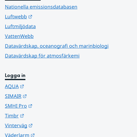
Nationella emissionsdatabasen
Länk till annan webbplats.
Luftwebb
Luftmiljödata
VattenWebb
Datavärdskap, oceanografi och marinbiologi
Datavärdskap för atmosfärkemi
Logga in
Länk till annan webbplats.
AQUA
Länk till annan webbplats.
SIMAIR
Länk till annan webbplats.
SMHI Pro
Länk till annan webbplats.
Timbr
Länk till annan webbplats.
Vinterväg
Länk till annan webbplats.
Väderlarm