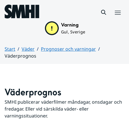
Hoppa till sidans innehåll
Meny
Varning
Gul, Sverige
Start
Väder
Prognoser och varningar
Väderprognos
Huvudinnehåll
Väderprognos
SMHI publicerar väderfilmer måndagar, onsdagar och 
fredagar. Eller vid särskilda väder- eller 
varningssituationer.