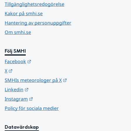
Tillgänglighetsredogörelse
Kakor på smhi.se
Hantering av personuppgifter
Om smhi.se
Följ SMHI
Länk till annan webbplats.
Facebook
Länk till annan webbplats.
X
Länk till annan webbplats.
SMHIs meteorologer på X
Länk till annan webbplats.
Linkedin
Länk till annan webbplats.
Instagram
Policy för sociala medier
Datavärdskap