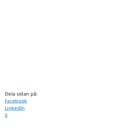
Dela sidan på
:
Dela sidan på
Facebook
Dela sidan på
LinkedIn
Dela sidan på
X