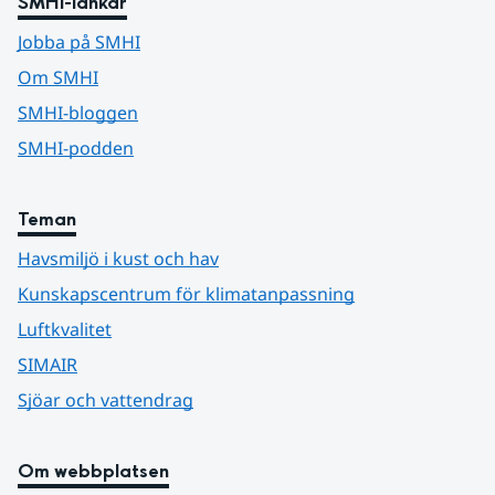
SMHI-länkar
Jobba på SMHI
Om SMHI
SMHI-bloggen
SMHI-podden
Teman
Havsmiljö i kust och hav
Kunskapscentrum för klimatanpassning
Luftkvalitet
SIMAIR
Sjöar och vattendrag
Om webbplatsen