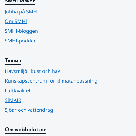
SMHI-länkar
Jobba på SMHI
Om SMHI
SMHI-bloggen
SMHI-podden
Teman
Havsmiljö i kust och hav
Kunskapscentrum för klimatanpassning
Luftkvalitet
SIMAIR
Sjöar och vattendrag
Om webbplatsen