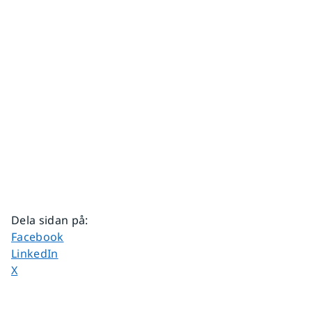
Dela sidan på
:
Dela sidan på
Facebook
Dela sidan på
LinkedIn
Dela sidan på
X