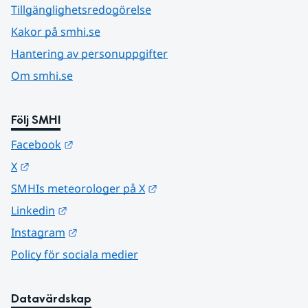
Tillgänglighetsredogörelse
Kakor på smhi.se
Hantering av personuppgifter
Om smhi.se
Följ SMHI
Länk till annan webbplats.
Facebook
Länk till annan webbplats.
X
Länk till annan webbplats.
SMHIs meteorologer på X
Länk till annan webbplats.
Linkedin
Länk till annan webbplats.
Instagram
Policy för sociala medier
Datavärdskap