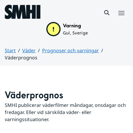
Hoppa till sidans innehåll
Meny
Varning
Gul, Sverige
Start
Väder
Prognoser och varningar
Väderprognos
Huvudinnehåll
Väderprognos
SMHI publicerar väderfilmer måndagar, onsdagar och 
fredagar. Eller vid särskilda väder- eller 
varningssituationer.