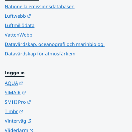
Nationella emissionsdatabasen
Länk till annan webbplats.
Luftwebb
Luftmiljödata
VattenWebb
Datavärdskap, oceanografi och marinbiologi
Datavärdskap för atmosfärkemi
Logga in
Länk till annan webbplats.
AQUA
Länk till annan webbplats.
SIMAIR
Länk till annan webbplats.
SMHI Pro
Länk till annan webbplats.
Timbr
Länk till annan webbplats.
Vinterväg
Länk till annan webbplats.
Väderlarm