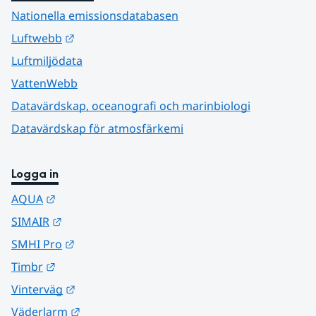
Nationella emissionsdatabasen
Länk till annan webbplats.
Luftwebb
Luftmiljödata
VattenWebb
Datavärdskap, oceanografi och marinbiologi
Datavärdskap för atmosfärkemi
Logga in
Länk till annan webbplats.
AQUA
Länk till annan webbplats.
SIMAIR
Länk till annan webbplats.
SMHI Pro
Länk till annan webbplats.
Timbr
Länk till annan webbplats.
Vinterväg
Länk till annan webbplats.
Väderlarm