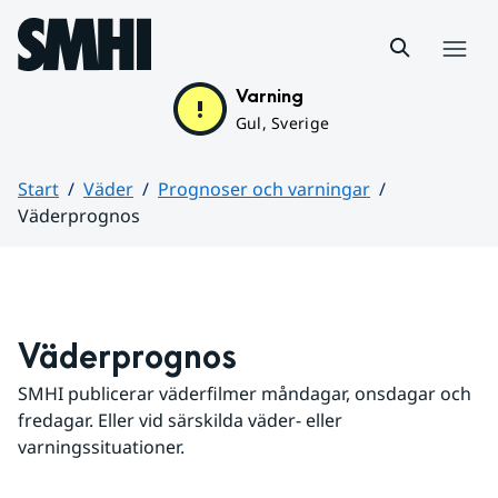
Hoppa till sidans innehåll
Meny
Varning
Gul, Sverige
Start
Väder
Prognoser och varningar
Väderprognos
Huvudinnehåll
Väderprognos
SMHI publicerar väderfilmer måndagar, onsdagar och 
fredagar. Eller vid särskilda väder- eller 
varningssituationer.