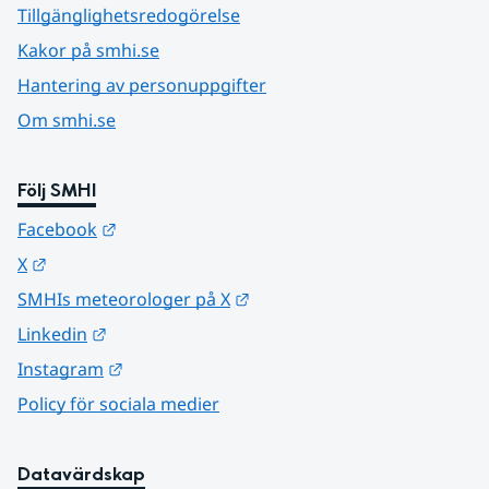
Tillgänglighetsredogörelse
Kakor på smhi.se
Hantering av personuppgifter
Om smhi.se
Följ SMHI
Länk till annan webbplats.
Facebook
Länk till annan webbplats.
X
Länk till annan webbplats.
SMHIs meteorologer på X
Länk till annan webbplats.
Linkedin
Länk till annan webbplats.
Instagram
Policy för sociala medier
Datavärdskap