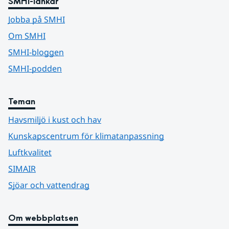
SMHI-länkar
Jobba på SMHI
Om SMHI
SMHI-bloggen
SMHI-podden
Teman
Havsmiljö i kust och hav
Kunskapscentrum för klimatanpassning
Luftkvalitet
SIMAIR
Sjöar och vattendrag
Om webbplatsen