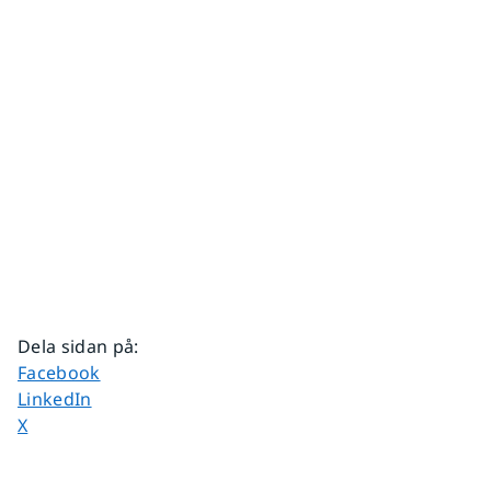
Dela sidan på
:
Dela sidan på
Facebook
Dela sidan på
LinkedIn
Dela sidan på
X