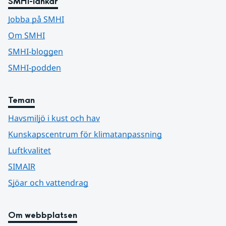
SMHI-länkar
Jobba på SMHI
Om SMHI
SMHI-bloggen
SMHI-podden
Teman
Havsmiljö i kust och hav
Kunskapscentrum för klimatanpassning
Luftkvalitet
SIMAIR
Sjöar och vattendrag
Om webbplatsen