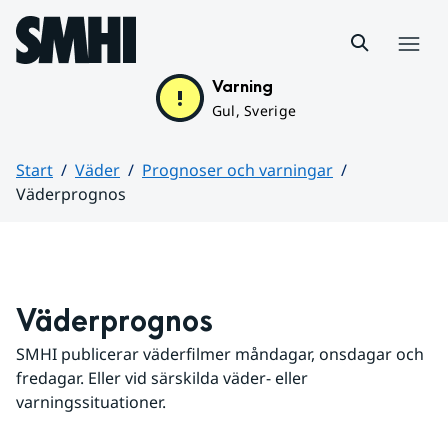
Hoppa till sidans innehåll
Meny
Varning
Gul, Sverige
Start
Väder
Prognoser och varningar
Väderprognos
Huvudinnehåll
Väderprognos
SMHI publicerar väderfilmer måndagar, onsdagar och 
fredagar. Eller vid särskilda väder- eller 
varningssituationer.