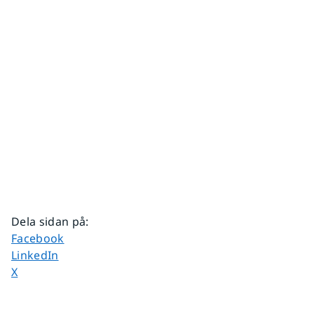
Dela sidan på
:
Dela sidan på
Facebook
Dela sidan på
LinkedIn
Dela sidan på
X