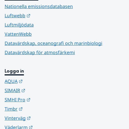
Nationella emissionsdatabasen
Länk till annan webbplats.
Luftwebb
Luftmiljödata
VattenWebb
Datavärdskap, oceanografi och marinbiologi
Datavärdskap för atmosfärkemi
Logga in
Länk till annan webbplats.
AQUA
Länk till annan webbplats.
SIMAIR
Länk till annan webbplats.
SMHI Pro
Länk till annan webbplats.
Timbr
Länk till annan webbplats.
Vinterväg
Länk till annan webbplats.
Väderlarm