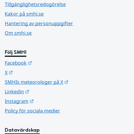
Tillgänglighetsredogörelse
Kakor på smhi.se
Hantering av personuppgifter
Om smhi.se
Följ SMHI
Länk till annan webbplats.
Facebook
Länk till annan webbplats.
X
Länk till annan webbplats.
SMHIs meteorologer på X
Länk till annan webbplats.
Linkedin
Länk till annan webbplats.
Instagram
Policy för sociala medier
Datavärdskap