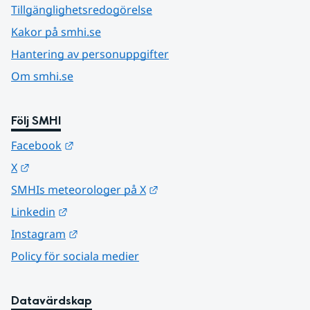
Tillgänglighetsredogörelse
Kakor på smhi.se
Hantering av personuppgifter
Om smhi.se
Följ SMHI
Länk till annan webbplats.
Facebook
Länk till annan webbplats.
X
Länk till annan webbplats.
SMHIs meteorologer på X
Länk till annan webbplats.
Linkedin
Länk till annan webbplats.
Instagram
Policy för sociala medier
Datavärdskap