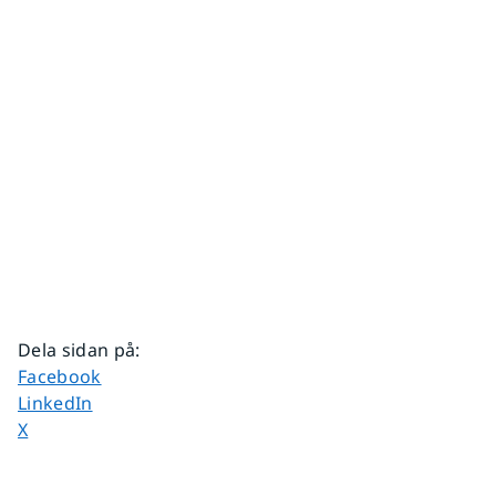
Dela sidan på
:
Dela sidan på
Facebook
Dela sidan på
LinkedIn
Dela sidan på
X