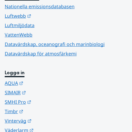
Nationella emissionsdatabasen
Länk till annan webbplats.
Luftwebb
Luftmiljödata
VattenWebb
Datavärdskap, oceanografi och marinbiologi
Datavärdskap för atmosfärkemi
Logga in
Länk till annan webbplats.
AQUA
Länk till annan webbplats.
SIMAIR
Länk till annan webbplats.
SMHI Pro
Länk till annan webbplats.
Timbr
Länk till annan webbplats.
Vinterväg
Länk till annan webbplats.
Väderlarm