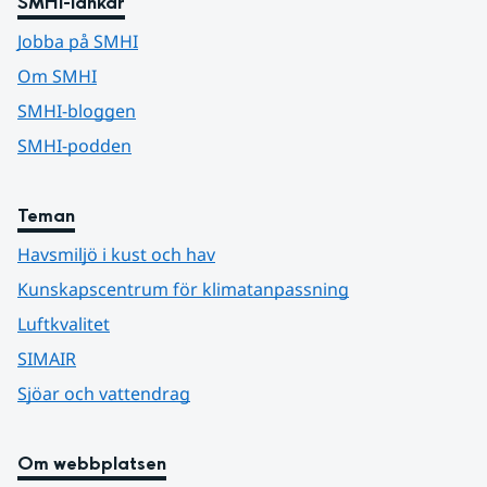
SMHI-länkar
Jobba på SMHI
Om SMHI
SMHI-bloggen
SMHI-podden
Teman
Havsmiljö i kust och hav
Kunskapscentrum för klimatanpassning
Luftkvalitet
SIMAIR
Sjöar och vattendrag
Om webbplatsen