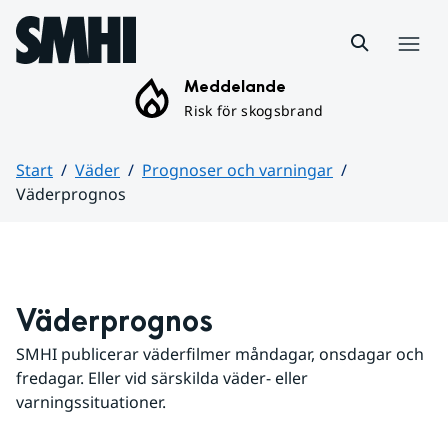
Hoppa till sidans innehåll
Meny
Meddelande
Risk för skogsbrand
Start
Väder
Prognoser och varningar
Väderprognos
Huvudinnehåll
Väderprognos
SMHI publicerar väderfilmer måndagar, onsdagar och 
fredagar. Eller vid särskilda väder- eller 
varningssituationer.