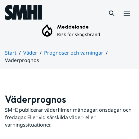
Hoppa till sidans innehåll
Meny
Meddelande
Risk för skogsbrand
Start
Väder
Prognoser och varningar
Väderprognos
Huvudinnehåll
Väderprognos
SMHI publicerar väderfilmer måndagar, onsdagar och 
fredagar. Eller vid särskilda väder- eller 
varningssituationer.