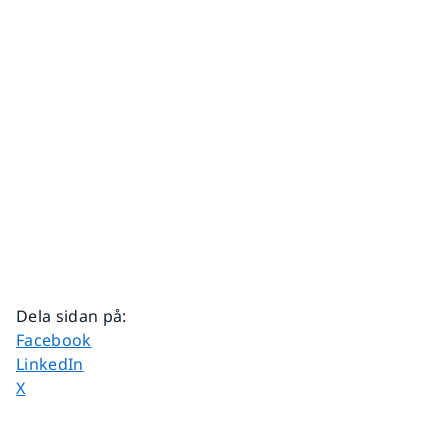
Dela sidan på
:
Dela sidan på
Facebook
Dela sidan på
LinkedIn
Dela sidan på
X