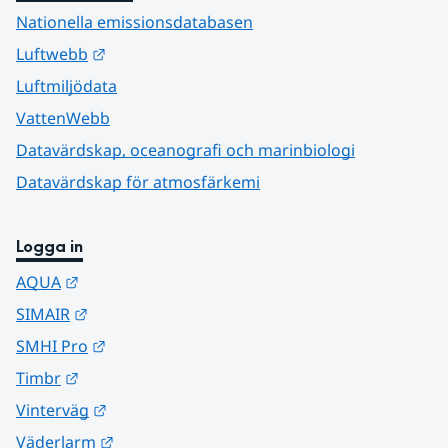
Nationella emissionsdatabasen
Länk till annan webbplats.
Luftwebb
Luftmiljödata
VattenWebb
Datavärdskap, oceanografi och marinbiologi
Datavärdskap för atmosfärkemi
Logga in
Länk till annan webbplats.
AQUA
Länk till annan webbplats.
SIMAIR
Länk till annan webbplats.
SMHI Pro
Länk till annan webbplats.
Timbr
Länk till annan webbplats.
Vinterväg
Länk till annan webbplats.
Väderlarm