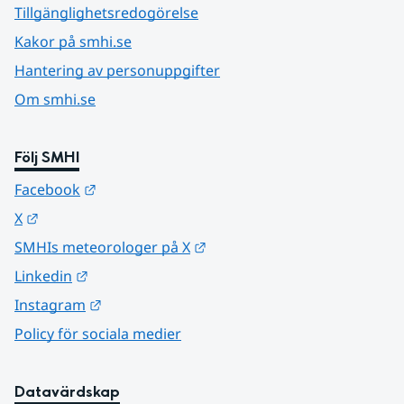
Tillgänglighetsredogörelse
Kakor på smhi.se
Hantering av personuppgifter
Om smhi.se
Följ SMHI
Länk till annan webbplats.
Facebook
Länk till annan webbplats.
X
Länk till annan webbplats.
SMHIs meteorologer på X
Länk till annan webbplats.
Linkedin
Länk till annan webbplats.
Instagram
Policy för sociala medier
Datavärdskap