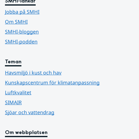
SMHI-länkar
Jobba på SMHI
Om SMHI
SMHI-bloggen
SMHI-podden
Teman
Havsmiljö i kust och hav
Kunskapscentrum för klimatanpassning
Luftkvalitet
SIMAIR
Sjöar och vattendrag
Om webbplatsen