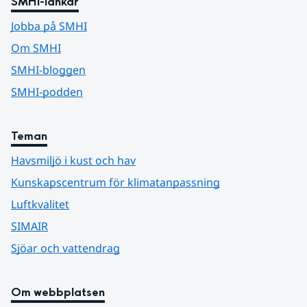
SMHI-länkar
Jobba på SMHI
Om SMHI
SMHI-bloggen
SMHI-podden
Teman
Havsmiljö i kust och hav
Kunskapscentrum för klimatanpassning
Luftkvalitet
SIMAIR
Sjöar och vattendrag
Om webbplatsen