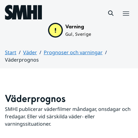
Hoppa till sidans innehåll
Meny
Varning
Gul, Sverige
Start
Väder
Prognoser och varningar
Väderprognos
Huvudinnehåll
Väderprognos
SMHI publicerar väderfilmer måndagar, onsdagar och 
fredagar. Eller vid särskilda väder- eller 
varningssituationer.