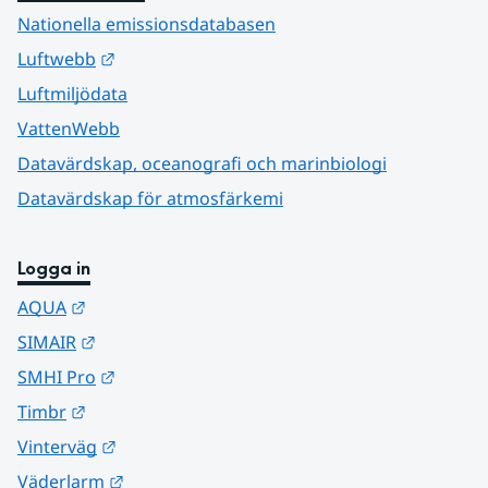
Nationella emissionsdatabasen
Länk till annan webbplats.
Luftwebb
Luftmiljödata
VattenWebb
Datavärdskap, oceanografi och marinbiologi
Datavärdskap för atmosfärkemi
Logga in
Länk till annan webbplats.
AQUA
Länk till annan webbplats.
SIMAIR
Länk till annan webbplats.
SMHI Pro
Länk till annan webbplats.
Timbr
Länk till annan webbplats.
Vinterväg
Länk till annan webbplats.
Väderlarm