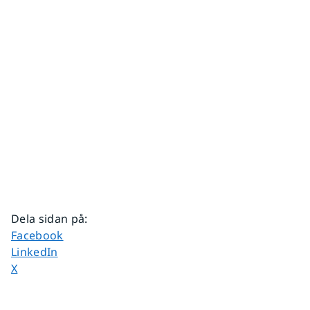
Dela sidan på
:
Dela sidan på
Facebook
Dela sidan på
LinkedIn
Dela sidan på
X