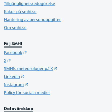
Tillgänglighetsredogörelse
Kakor på smhi.se
Hantering av personuppgifter
Om smhi.se
Följ SMHI
Länk till annan webbplats.
Facebook
Länk till annan webbplats.
X
Länk till annan webbplats.
SMHIs meteorologer på X
Länk till annan webbplats.
Linkedin
Länk till annan webbplats.
Instagram
Policy för sociala medier
Datavärdskap