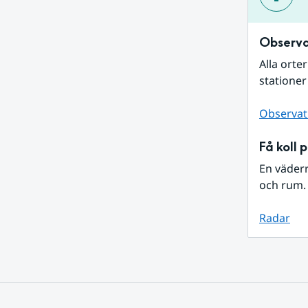
Observa
Alla orte
stationer
Observat
Få koll 
En väder
och rum. 
Radar