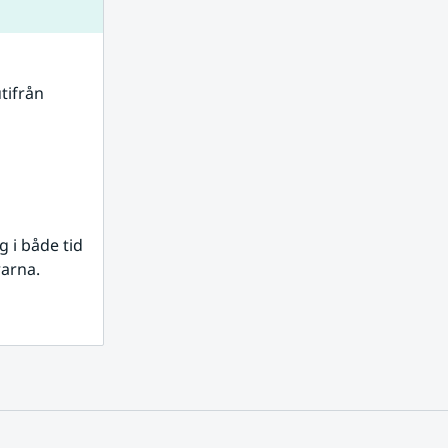
tifrån 
i både tid 
rarna.