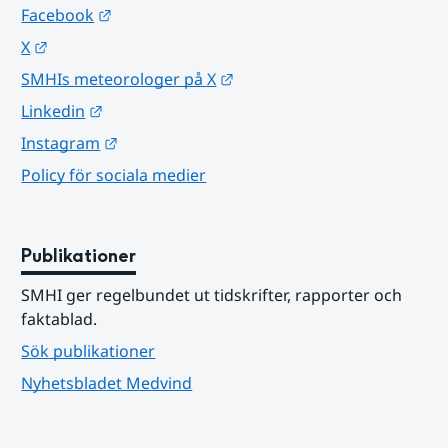
Länk till annan webbplats.
Facebook
Länk till annan webbplats.
X
Länk till annan webbplats.
SMHIs meteorologer på X
Länk till annan webbplats.
Linkedin
Länk till annan webbplats.
Instagram
Policy för sociala medier
Publikationer
SMHI ger regelbundet ut tidskrifter, rapporter och 
faktablad.
Sök publikationer
Nyhetsbladet Medvind