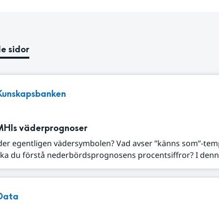
e sidor
Kunskapsbanken
MHIs väderprognoser
der egentligen vädersymbolen? Vad avser ”känns som”-tem
ka du förstå nederbördsprognosens procentsiffror? I denna
Data