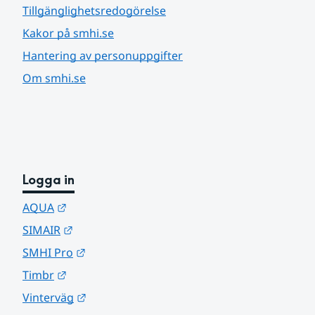
Tillgänglighetsredogörelse
Kakor på smhi.se
Hantering av personuppgifter
Om smhi.se
Logga in
Länk till annan webbplats.
AQUA
Länk till annan webbplats.
SIMAIR
Länk till annan webbplats.
SMHI Pro
Länk till annan webbplats.
Timbr
Länk till annan webbplats.
Vinterväg