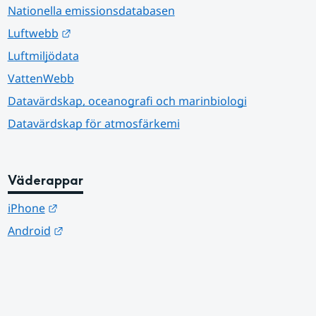
Nationella emissionsdatabasen
Länk till annan webbplats.
Luftwebb
Luftmiljödata
VattenWebb
Datavärdskap, oceanografi och marinbiologi
Datavärdskap för atmosfärkemi
Väderappar
Länk till annan webbplats.
iPhone
Länk till annan webbplats.
Android