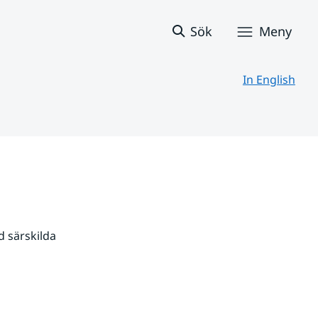
Sök
Meny
In English
 särskilda 