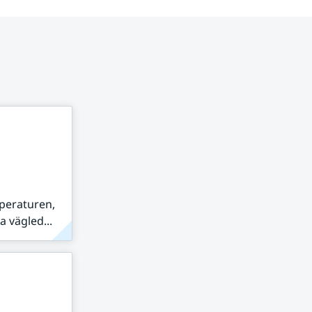
peraturen,
 vägled...