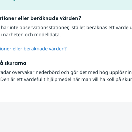
tioner eller beräknade värden?
r har inte observationsstationer, istället beräknas ett värde u
 i närheten och modelldata.
ioner eller beräknade värden?
på skurarna
radar övervakar nederbörd och gör det med hög upplösning 
Den är ett värdefullt hjälpmedel när man vill ha koll på sku