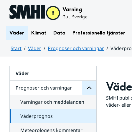
Hoppa till sidans innehåll
Varning
Gul, Sverige
Väder
Klimat
Data
Professionella tjänster
Start
Väder
Prognoser och varningar
Väderpr
varningar
och
Huvudinnehåll
Prognoser
för
Undersidor
Väder
Väde
Prognoser och varningar
SMHI public
Varningar och meddelanden
väder- eller
Väderprognos
Meteorologens kommentar