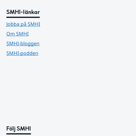
SMHI-länkar
Jobba på SMHI
Om SMHI
SMHI-bloggen
SMHI-podden
Följ SMHI