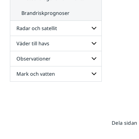
Brandriskprognoser
Radar och satellit
Väder till havs
Undersidor
för
Radar
Observationer
Undersidor
och
för
satellit
Väder
Mark och vatten
Undersidor
till
för
havs
Observationer
Undersidor
för
Mark
och
vatten
Dela sidan