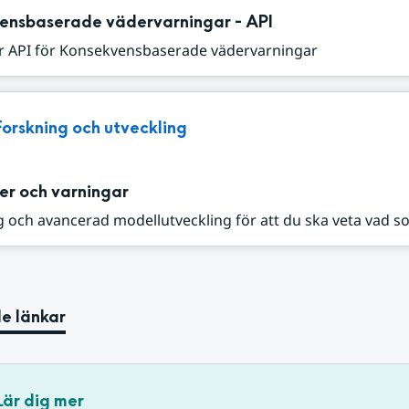
ensbaserade vädervarningar - API
r API för Konsekvensbaserade vädervarningar
Forskning och utveckling
er och varningar
 och avancerad modellutveckling för att du ska veta vad s
e länkar
Lär dig mer