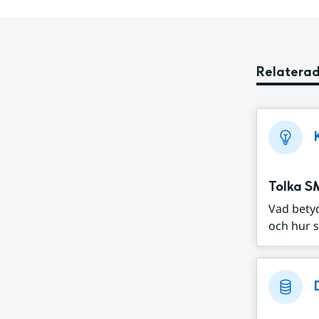
Relaterad
Tolka S
Vad bety
och hur s