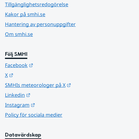
Tillgänglighetsredogörelse
Kakor på smhi.se
Hantering av personuppgifter
Om smhi.se
Följ SMHI
Länk till annan webbplats.
Facebook
Länk till annan webbplats.
X
Länk till annan webbplats.
SMHIs meteorologer på X
Länk till annan webbplats.
Linkedin
Länk till annan webbplats.
Instagram
Policy för sociala medier
Datavärdskap