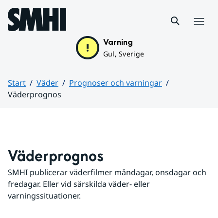
Hoppa till sidans innehåll
Meny
Varning
Gul, Sverige
Start
Väder
Prognoser och varningar
Väderprognos
Huvudinnehåll
Väderprognos
SMHI publicerar väderfilmer måndagar, onsdagar och 
fredagar. Eller vid särskilda väder- eller 
varningssituationer.