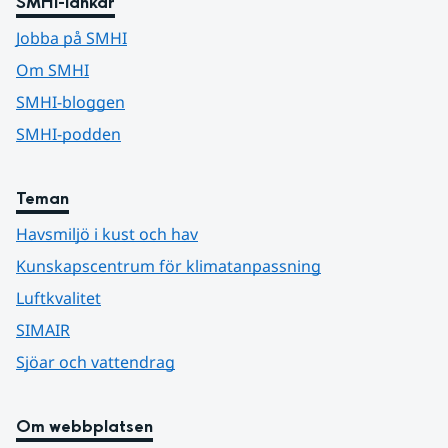
SMHI-länkar
Jobba på SMHI
Om SMHI
SMHI-bloggen
SMHI-podden
Teman
Havsmiljö i kust och hav
Kunskapscentrum för klimatanpassning
Luftkvalitet
SIMAIR
Sjöar och vattendrag
Om webbplatsen