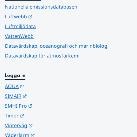
Nationella emissionsdatabasen
Länk till annan webbplats.
Luftwebb
Luftmiljödata
VattenWebb
Datavärdskap, oceanografi och marinbiologi
Datavärdskap för atmosfärkemi
Logga in
Länk till annan webbplats.
AQUA
Länk till annan webbplats.
SIMAIR
Länk till annan webbplats.
SMHI Pro
Länk till annan webbplats.
Timbr
Länk till annan webbplats.
Vinterväg
Länk till annan webbplats.
Väderlarm