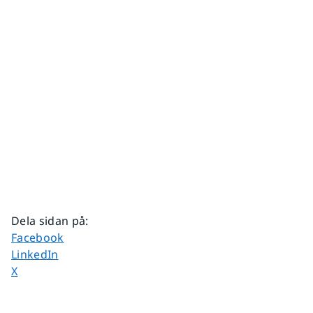
Dela sidan på
:
Dela sidan på
Facebook
Dela sidan på
LinkedIn
Dela sidan på
X