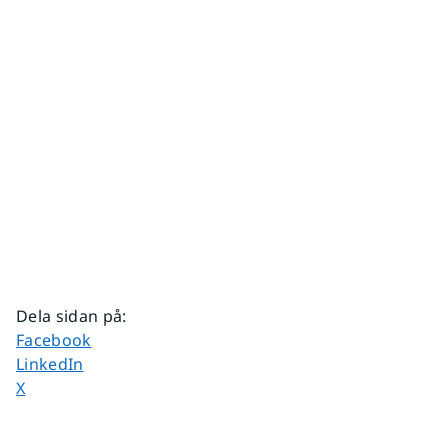
Dela sidan på
:
Dela sidan på
Facebook
Dela sidan på
LinkedIn
Dela sidan på
X