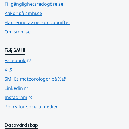
Tillgänglighetsredogörelse
Kakor på smhi.se
Hantering av personuppgifter
Om smhi.se
Följ SMHI
Länk till annan webbplats.
Facebook
Länk till annan webbplats.
X
Länk till annan webbplats.
SMHIs meteorologer på X
Länk till annan webbplats.
Linkedin
Länk till annan webbplats.
Instagram
Policy för sociala medier
Datavärdskap