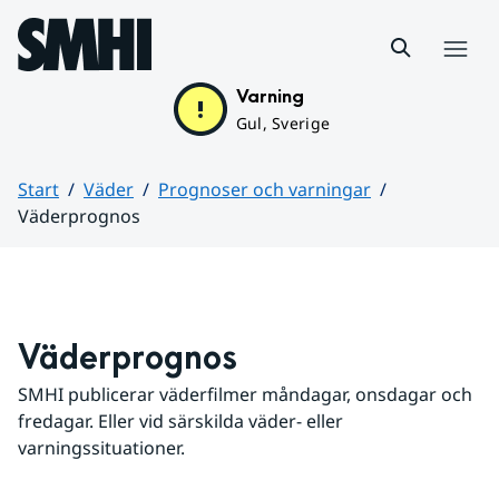
Hoppa till sidans innehåll
Meny
Varning
Gul, Sverige
Start
Väder
Prognoser och varningar
Väderprognos
Huvudinnehåll
Väderprognos
SMHI publicerar väderfilmer måndagar, onsdagar och 
fredagar. Eller vid särskilda väder- eller 
varningssituationer.