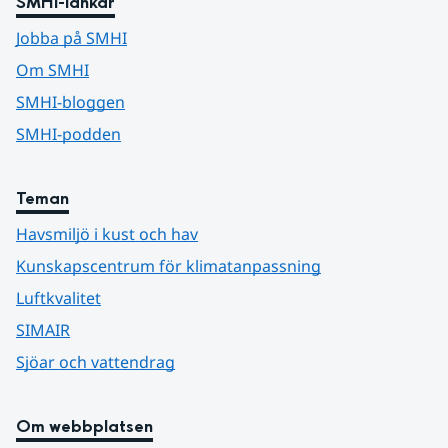
SMHI-länkar
Jobba på SMHI
Om SMHI
SMHI-bloggen
SMHI-podden
Teman
Havsmiljö i kust och hav
Kunskapscentrum för klimatanpassning
Luftkvalitet
SIMAIR
Sjöar och vattendrag
Om webbplatsen