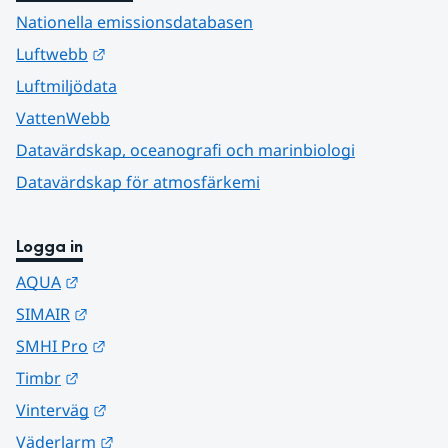
Nationella emissionsdatabasen
Länk till annan webbplats.
Luftwebb
Luftmiljödata
VattenWebb
Datavärdskap, oceanografi och marinbiologi
Datavärdskap för atmosfärkemi
Logga in
Länk till annan webbplats.
AQUA
Länk till annan webbplats.
SIMAIR
Länk till annan webbplats.
SMHI Pro
Länk till annan webbplats.
Timbr
Länk till annan webbplats.
Vinterväg
Länk till annan webbplats.
Väderlarm