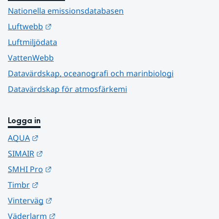
Nationella emissionsdatabasen
Länk till annan webbplats.
Luftwebb
Luftmiljödata
VattenWebb
Datavärdskap, oceanografi och marinbiologi
Datavärdskap för atmosfärkemi
Logga in
Länk till annan webbplats.
AQUA
Länk till annan webbplats.
SIMAIR
Länk till annan webbplats.
SMHI Pro
Länk till annan webbplats.
Timbr
Länk till annan webbplats.
Vinterväg
Länk till annan webbplats.
Väderlarm