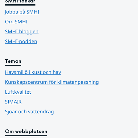
SMHI-länkar
Jobba på SMHI
Om SMHI
SMHI-bloggen
SMHI-podden
Teman
Havsmiljö i kust och hav
Kunskapscentrum för klimatanpassning
Luftkvalitet
SIMAIR
Sjöar och vattendrag
Om webbplatsen