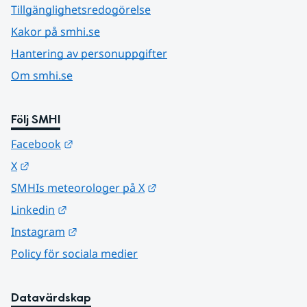
Tillgänglighetsredogörelse
Kakor på smhi.se
Hantering av personuppgifter
Om smhi.se
Följ SMHI
Länk till annan webbplats.
Facebook
Länk till annan webbplats.
X
Länk till annan webbplats.
SMHIs meteorologer på X
Länk till annan webbplats.
Linkedin
Länk till annan webbplats.
Instagram
Policy för sociala medier
Datavärdskap