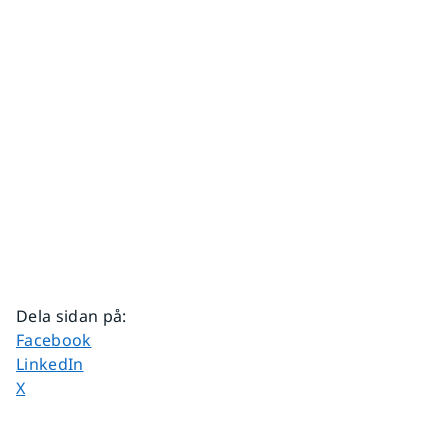
Dela sidan på
:
Dela sidan på
Facebook
Dela sidan på
LinkedIn
Dela sidan på
X