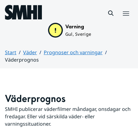
Hoppa till sidans innehåll
Meny
Varning
Gul, Sverige
Start
Väder
Prognoser och varningar
Väderprognos
Huvudinnehåll
Väderprognos
SMHI publicerar väderfilmer måndagar, onsdagar och 
fredagar. Eller vid särskilda väder- eller 
varningssituationer.