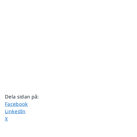
Dela sidan på
:
Dela sidan på
Facebook
Dela sidan på
LinkedIn
Dela sidan på
X