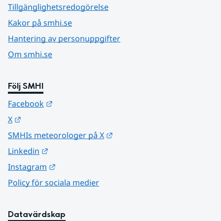
Tillgänglighetsredogörelse
Kakor på smhi.se
Hantering av personuppgifter
Om smhi.se
Följ SMHI
Länk till annan webbplats.
Facebook
Länk till annan webbplats.
X
Länk till annan webbplats.
SMHIs meteorologer på X
Länk till annan webbplats.
Linkedin
Länk till annan webbplats.
Instagram
Policy för sociala medier
Datavärdskap