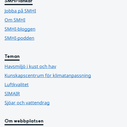
SMHI-länkar
Jobba på SMHI
Om SMHI
SMHI-bloggen
SMHI-podden
Teman
Havsmiljö i kust och hav
Kunskapscentrum för klimatanpassning
Luftkvalitet
SIMAIR
Sjöar och vattendrag
Om webbplatsen