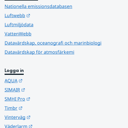
Nationella emissionsdatabasen
Länk till annan webbplats.
Luftwebb
Luftmiljödata
VattenWebb
Datavärdskap, oceanografi och marinbiologi
Datavärdskap för atmosfärkemi
Logga in
Länk till annan webbplats.
AQUA
Länk till annan webbplats.
SIMAIR
Länk till annan webbplats.
SMHI Pro
Länk till annan webbplats.
Timbr
Länk till annan webbplats.
Vinterväg
Länk till annan webbplats.
Väderlarm