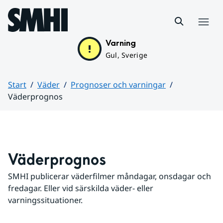
Hoppa till sidans innehåll
Meny
Varning
Gul, Sverige
Start
Väder
Prognoser och varningar
Väderprognos
Huvudinnehåll
Väderprognos
SMHI publicerar väderfilmer måndagar, onsdagar och 
fredagar. Eller vid särskilda väder- eller 
varningssituationer.