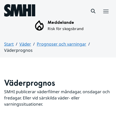
Hoppa till sidans innehåll
Meny
Meddelande
Risk för skogsbrand
Start
Väder
Prognoser och varningar
Väderprognos
Huvudinnehåll
Väderprognos
SMHI publicerar väderfilmer måndagar, onsdagar och 
fredagar. Eller vid särskilda väder- eller 
varningssituationer.