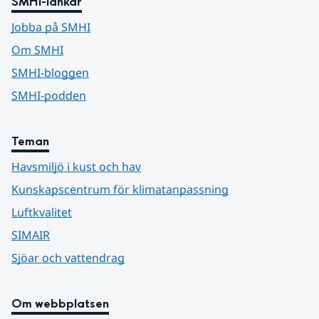
SMHI-länkar
Jobba på SMHI
Om SMHI
SMHI-bloggen
SMHI-podden
Teman
Havsmiljö i kust och hav
Kunskapscentrum för klimatanpassning
Luftkvalitet
SIMAIR
Sjöar och vattendrag
Om webbplatsen