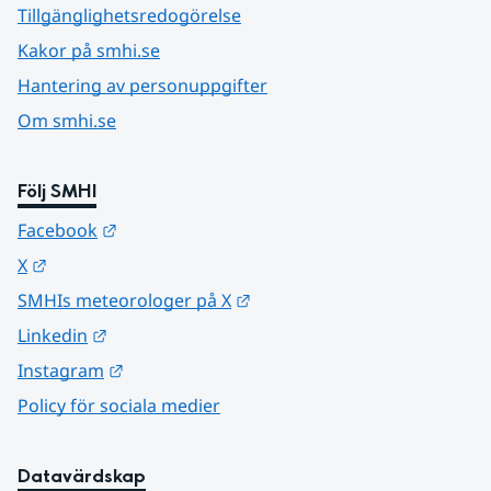
Tillgänglighetsredogörelse
Kakor på smhi.se
Hantering av personuppgifter
Om smhi.se
Följ SMHI
Länk till annan webbplats.
Facebook
Länk till annan webbplats.
X
Länk till annan webbplats.
SMHIs meteorologer på X
Länk till annan webbplats.
Linkedin
Länk till annan webbplats.
Instagram
Policy för sociala medier
Datavärdskap