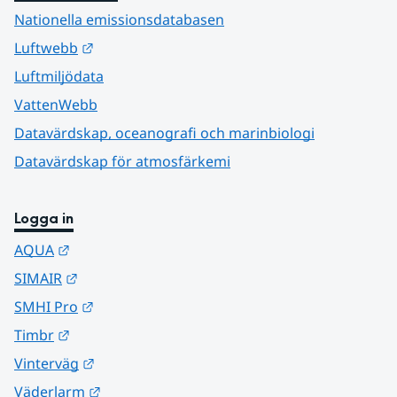
Nationella emissionsdatabasen
Länk till annan webbplats.
Luftwebb
Luftmiljödata
VattenWebb
Datavärdskap, oceanografi och marinbiologi
Datavärdskap för atmosfärkemi
Logga in
Länk till annan webbplats.
AQUA
Länk till annan webbplats.
SIMAIR
Länk till annan webbplats.
SMHI Pro
Länk till annan webbplats.
Timbr
Länk till annan webbplats.
Vinterväg
Länk till annan webbplats.
Väderlarm