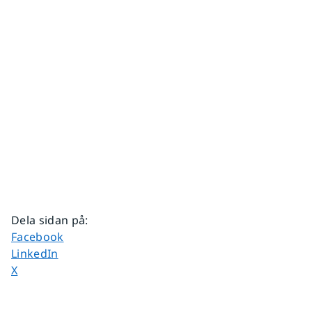
Dela sidan på
:
Dela sidan på
Facebook
Dela sidan på
LinkedIn
Dela sidan på
X