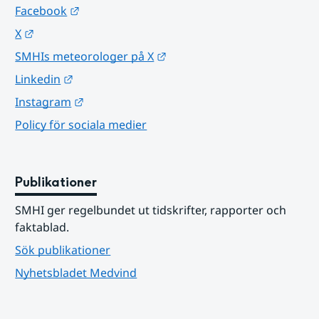
Länk till annan webbplats.
Facebook
Länk till annan webbplats.
X
Länk till annan webbplats.
SMHIs meteorologer på X
Länk till annan webbplats.
Linkedin
Länk till annan webbplats.
Instagram
Policy för sociala medier
Publikationer
SMHI ger regelbundet ut tidskrifter, rapporter och 
faktablad.
Sök publikationer
Nyhetsbladet Medvind