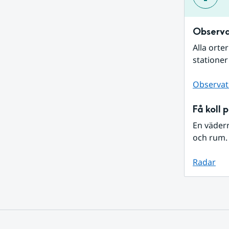
Observa
Alla orte
stationer
Observat
Få koll 
En väder
och rum. 
Radar