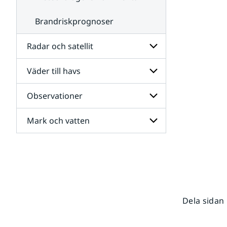
Brandriskprognoser
Radar och satellit
Väder till havs
Undersidor
för
Radar
Observationer
Undersidor
och
för
satellit
Väder
Mark och vatten
Undersidor
till
för
havs
Observationer
Undersidor
för
Mark
och
vatten
Dela sidan