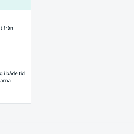
tifrån 
i både tid 
rarna.