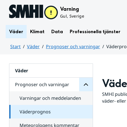
Hoppa till sidans innehåll
Varning
Gul, Sverige
Väder
Klimat
Data
Professionella tjänster
Start
Väder
Prognoser och varningar
Väderpr
varningar
och
Huvudinnehåll
Prognoser
för
Undersidor
Väder
Väde
Prognoser och varningar
SMHI public
Varningar och meddelanden
väder- eller
Väderprognos
Meteorologens kommentar