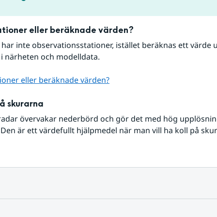
tioner eller beräknade värden?
r har inte observationsstationer, istället beräknas ett värde u
 i närheten och modelldata.
ioner eller beräknade värden?
på skurarna
radar övervakar nederbörd och gör det med hög upplösning 
Den är ett värdefullt hjälpmedel när man vill ha koll på sku