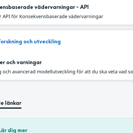
ensbaserade vädervarningar - API
r API för Konsekvensbaserade vädervarningar
Forskning och utveckling
er och varningar
 och avancerad modellutveckling för att du ska veta vad s
e länkar
Lär dig mer