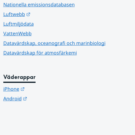
Nationella emissionsdatabasen
Länk till annan webbplats.
Luftwebb
Luftmiljödata
VattenWebb
Datavärdskap, oceanografi och marinbiologi
Datavärdskap för atmosfärkemi
Väderappar
Länk till annan webbplats.
iPhone
Länk till annan webbplats.
Android