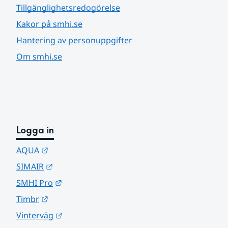
Tillgänglighetsredogörelse
Kakor på smhi.se
Hantering av personuppgifter
Om smhi.se
Logga in
Länk till annan webbplats.
AQUA
Länk till annan webbplats.
SIMAIR
Länk till annan webbplats.
SMHI Pro
Länk till annan webbplats.
Timbr
Länk till annan webbplats.
Vinterväg