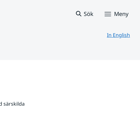
Sök
Meny
In English
 särskilda 