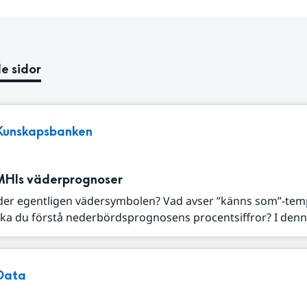
e sidor
Kunskapsbanken
MHIs väderprognoser
der egentligen vädersymbolen? Vad avser ”känns som”-tem
ka du förstå nederbördsprognosens procentsiffror? I denna
Data