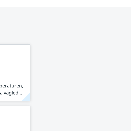
peraturen,
 vägled...