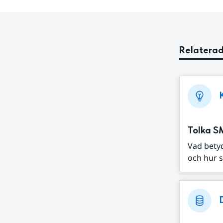
Relaterad
Tolka S
Vad bety
och hur s