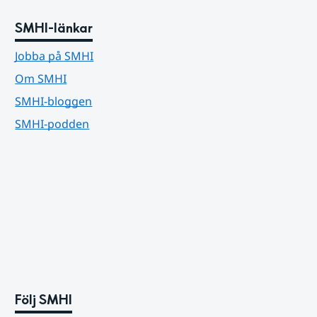
SMHI-länkar
Jobba på SMHI
Om SMHI
SMHI-bloggen
SMHI-podden
Följ SMHI