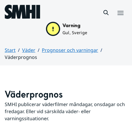
Hoppa till sidans innehåll
Meny
Varning
Gul, Sverige
Start
Väder
Prognoser och varningar
Väderprognos
Huvudinnehåll
Väderprognos
SMHI publicerar väderfilmer måndagar, onsdagar och 
fredagar. Eller vid särskilda väder- eller 
varningssituationer.