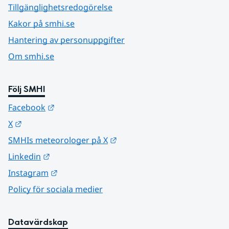
Tillgänglighetsredogörelse
Kakor på smhi.se
Hantering av personuppgifter
Om smhi.se
Följ SMHI
Länk till annan webbplats.
Facebook
Länk till annan webbplats.
X
Länk till annan webbplats.
SMHIs meteorologer på X
Länk till annan webbplats.
Linkedin
Länk till annan webbplats.
Instagram
Policy för sociala medier
Datavärdskap