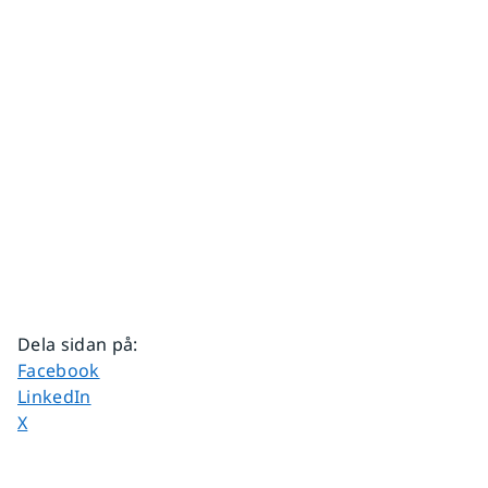
Dela sidan på
:
Dela sidan på
Facebook
Dela sidan på
LinkedIn
Dela sidan på
X