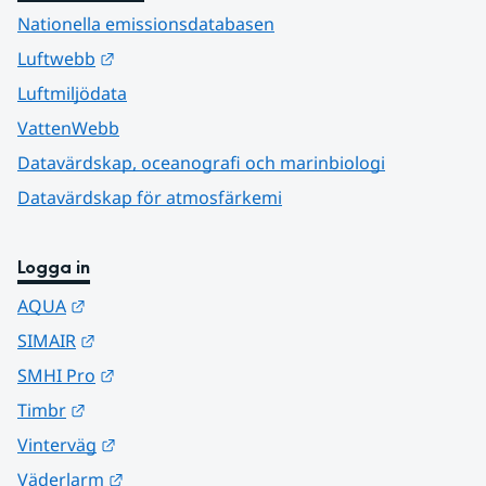
Nationella emissionsdatabasen
Länk till annan webbplats.
Luftwebb
Luftmiljödata
VattenWebb
Datavärdskap, oceanografi och marinbiologi
Datavärdskap för atmosfärkemi
Logga in
Länk till annan webbplats.
AQUA
Länk till annan webbplats.
SIMAIR
Länk till annan webbplats.
SMHI Pro
Länk till annan webbplats.
Timbr
Länk till annan webbplats.
Vinterväg
Länk till annan webbplats.
Väderlarm