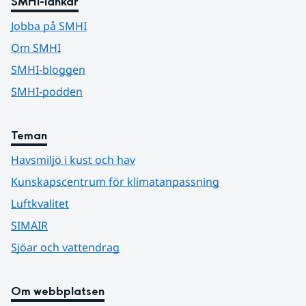
SMHI-länkar
Jobba på SMHI
Om SMHI
SMHI-bloggen
SMHI-podden
Teman
Havsmiljö i kust och hav
Kunskapscentrum för klimatanpassning
Luftkvalitet
SIMAIR
Sjöar och vattendrag
Om webbplatsen