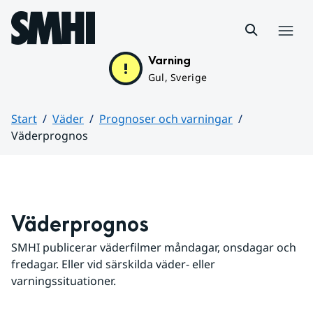
Hoppa till sidans innehåll
Meny
Varning
Gul, Sverige
Start
Väder
Prognoser och varningar
Väderprognos
Huvudinnehåll
Väderprognos
SMHI publicerar väderfilmer måndagar, onsdagar och 
fredagar. Eller vid särskilda väder- eller 
varningssituationer.