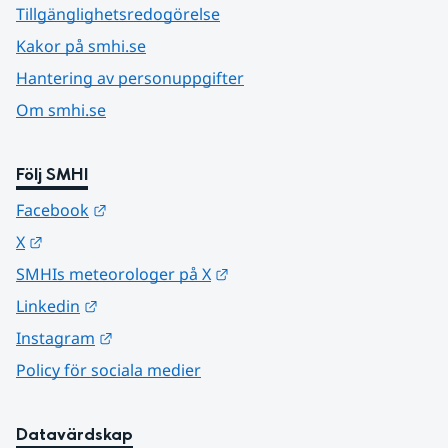
Tillgänglighetsredogörelse
Kakor på smhi.se
Hantering av personuppgifter
Om smhi.se
Följ SMHI
Länk till annan webbplats.
Facebook
Länk till annan webbplats.
X
Länk till annan webbplats.
SMHIs meteorologer på X
Länk till annan webbplats.
Linkedin
Länk till annan webbplats.
Instagram
Policy för sociala medier
Datavärdskap