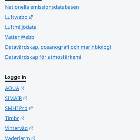
Nationella emissionsdatabasen
Länk till annan webbplats.
Luftwebb
Luftmiljödata
VattenWebb
Datavärdskap, oceanografi och marinbiologi
Datavärdskap för atmosfärkemi
Logga in
Länk till annan webbplats.
AQUA
Länk till annan webbplats.
SIMAIR
Länk till annan webbplats.
SMHI Pro
Länk till annan webbplats.
Timbr
Länk till annan webbplats.
Vinterväg
Länk till annan webbplats.
Väderlarm