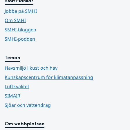
SMHI-länkar
Jobba på SMHI
Om SMHI
SMHI-bloggen
SMHI-podden
Teman
Havsmiljö i kust och hav
Kunskapscentrum för klimatanpassning
Luftkvalitet
SIMAIR
Sjöar och vattendrag
Om webbplatsen