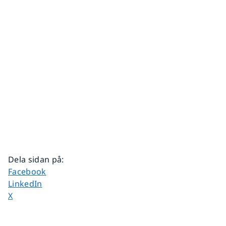
Dela sidan på
:
Dela sidan på
Facebook
Dela sidan på
LinkedIn
Dela sidan på
X