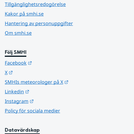
Tillgänglighetsredogörelse
Kakor på smhi.se
Hantering av personuppgifter
Om smhi.se
Följ SMHI
Länk till annan webbplats.
Facebook
Länk till annan webbplats.
X
Länk till annan webbplats.
SMHIs meteorologer på X
Länk till annan webbplats.
Linkedin
Länk till annan webbplats.
Instagram
Policy för sociala medier
Datavärdskap