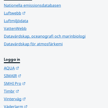
Nationella emissionsdatabasen
Länk till annan webbplats.
Luftwebb
Luftmiljödata
VattenWebb
Datavärdskap, oceanografi och marinbiologi
Datavärdskap för atmosfärkemi
Logga in
Länk till annan webbplats.
AQUA
Länk till annan webbplats.
SIMAIR
Länk till annan webbplats.
SMHI Pro
Länk till annan webbplats.
Timbr
Länk till annan webbplats.
Vinterväg
Länk till annan webbplats.
Väderlarm