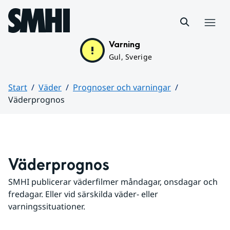
Hoppa till sidans innehåll
Meny
Varning
Gul, Sverige
Start
Väder
Prognoser och varningar
Väderprognos
Huvudinnehåll
Väderprognos
SMHI publicerar väderfilmer måndagar, onsdagar och 
fredagar. Eller vid särskilda väder- eller 
varningssituationer.