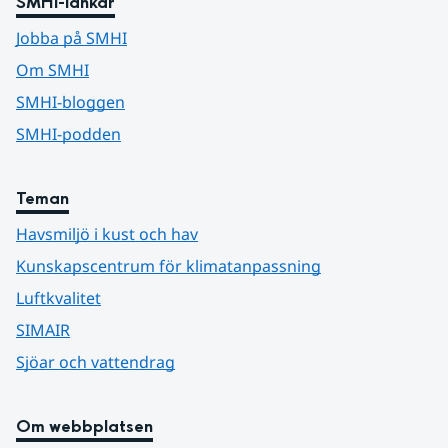
SMHI-länkar
Jobba på SMHI
Om SMHI
SMHI-bloggen
SMHI-podden
Teman
Havsmiljö i kust och hav
Kunskapscentrum för klimatanpassning
Luftkvalitet
SIMAIR
Sjöar och vattendrag
Om webbplatsen