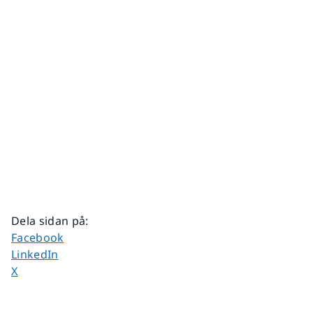
Dela sidan på
:
Dela sidan på
Facebook
Dela sidan på
LinkedIn
Dela sidan på
X