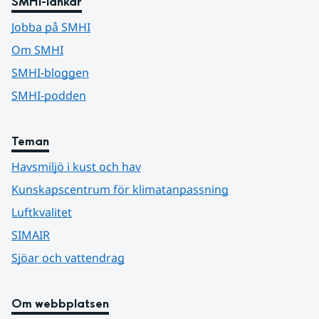
SMHI-länkar
Jobba på SMHI
Om SMHI
SMHI-bloggen
SMHI-podden
Teman
Havsmiljö i kust och hav
Kunskapscentrum för klimatanpassning
Luftkvalitet
SIMAIR
Sjöar och vattendrag
Om webbplatsen