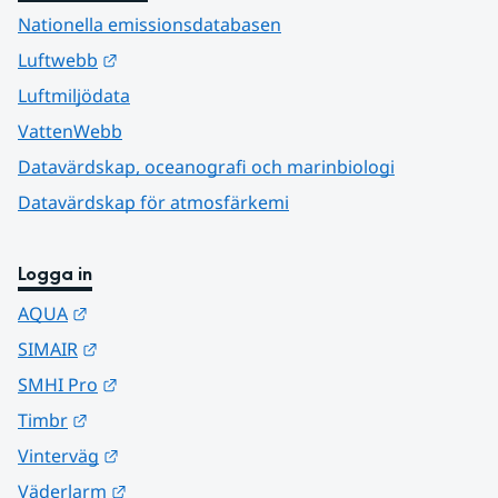
Nationella emissionsdatabasen
Länk till annan webbplats.
Luftwebb
Luftmiljödata
VattenWebb
Datavärdskap, oceanografi och marinbiologi
Datavärdskap för atmosfärkemi
Logga in
Länk till annan webbplats.
AQUA
Länk till annan webbplats.
SIMAIR
Länk till annan webbplats.
SMHI Pro
Länk till annan webbplats.
Timbr
Länk till annan webbplats.
Vinterväg
Länk till annan webbplats.
Väderlarm