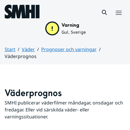
Hoppa till sidans innehåll
Meny
Varning
Gul, Sverige
Start
Väder
Prognoser och varningar
Väderprognos
Huvudinnehåll
Väderprognos
SMHI publicerar väderfilmer måndagar, onsdagar och 
fredagar. Eller vid särskilda väder- eller 
varningssituationer.