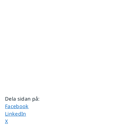
Dela sidan på
:
Dela sidan på
Facebook
Dela sidan på
LinkedIn
Dela sidan på
X