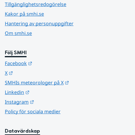
Tillgänglighetsredogörelse
Kakor på smhi.se
Hantering av personuppgifter
Om smhi.se
Följ SMHI
Länk till annan webbplats.
Facebook
Länk till annan webbplats.
X
Länk till annan webbplats.
SMHIs meteorologer på X
Länk till annan webbplats.
Linkedin
Länk till annan webbplats.
Instagram
Policy för sociala medier
Datavärdskap