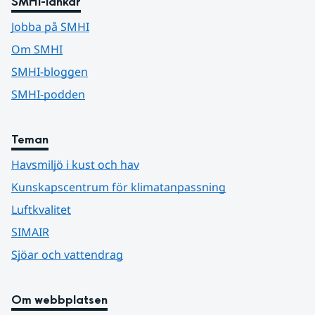
SMHI-länkar
Jobba på SMHI
Om SMHI
SMHI-bloggen
SMHI-podden
Teman
Havsmiljö i kust och hav
Kunskapscentrum för klimatanpassning
Luftkvalitet
SIMAIR
Sjöar och vattendrag
Om webbplatsen