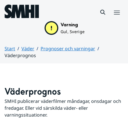
Hoppa till sidans innehåll
Meny
Varning
Gul, Sverige
Start
Väder
Prognoser och varningar
Väderprognos
Huvudinnehåll
Väderprognos
SMHI publicerar väderfilmer måndagar, onsdagar och 
fredagar. Eller vid särskilda väder- eller 
varningssituationer.