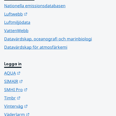
Nationella emissionsdatabasen
Länk till annan webbplats.
Luftwebb
Luftmiljödata
VattenWebb
Datavärdskap, oceanografi och marinbiologi
Datavärdskap för atmosfärkemi
Logga in
Länk till annan webbplats.
AQUA
Länk till annan webbplats.
SIMAIR
Länk till annan webbplats.
SMHI Pro
Länk till annan webbplats.
Timbr
Länk till annan webbplats.
Vinterväg
Länk till annan webbplats.
Väderlarm