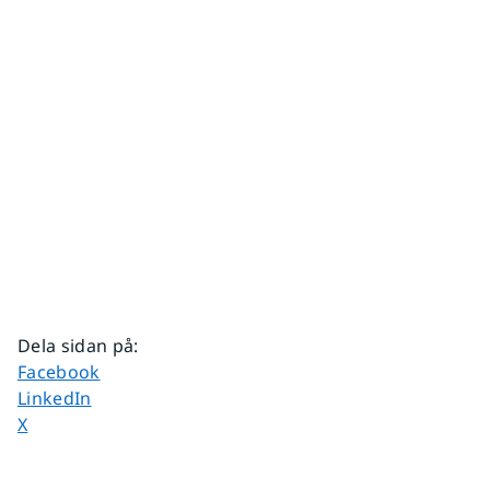
Dela sidan på
:
Dela sidan på
Facebook
Dela sidan på
LinkedIn
Dela sidan på
X