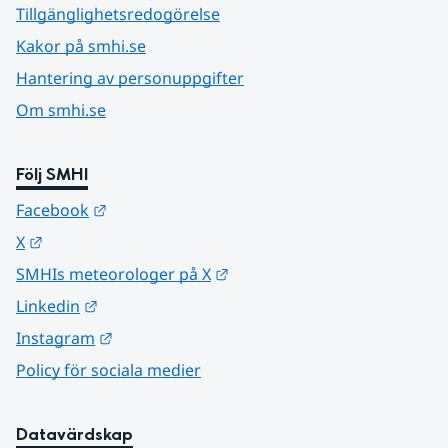
Tillgänglighetsredogörelse
Kakor på smhi.se
Hantering av personuppgifter
Om smhi.se
Följ SMHI
Länk till annan webbplats.
Facebook
Länk till annan webbplats.
X
Länk till annan webbplats.
SMHIs meteorologer på X
Länk till annan webbplats.
Linkedin
Länk till annan webbplats.
Instagram
Policy för sociala medier
Datavärdskap