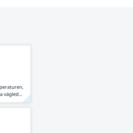
peraturen,
 vägled...