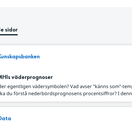
e sidor
Kunskapsbanken
MHIs väderprognoser
der egentligen vädersymbolen? Vad avser ”känns som”-tem
ka du förstå nederbördsprognosens procentsiffror? I denna
Data