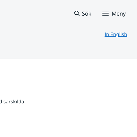
Sök
Meny
In English
 särskilda 