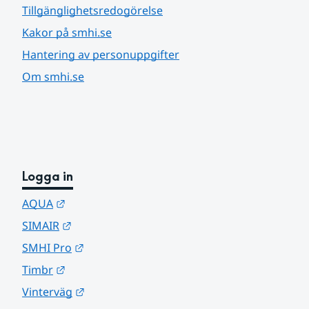
Tillgänglighetsredogörelse
Kakor på smhi.se
Hantering av personuppgifter
Om smhi.se
Logga in
Länk till annan webbplats.
AQUA
Länk till annan webbplats.
SIMAIR
Länk till annan webbplats.
SMHI Pro
Länk till annan webbplats.
Timbr
Länk till annan webbplats.
Vinterväg