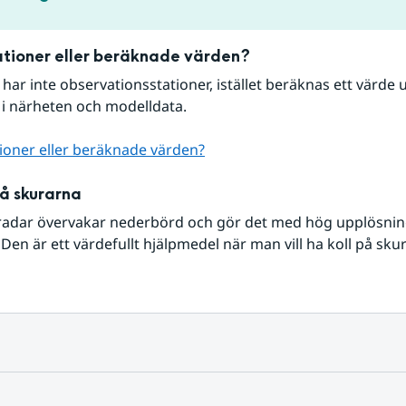
tioner eller beräknade värden?
r har inte observationsstationer, istället beräknas ett värde u
 i närheten och modelldata.
ioner eller beräknade värden?
på skurarna
radar övervakar nederbörd och gör det med hög upplösning 
Den är ett värdefullt hjälpmedel när man vill ha koll på sku