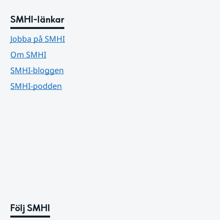
SMHI-länkar
Jobba på SMHI
Om SMHI
SMHI-bloggen
SMHI-podden
Följ SMHI