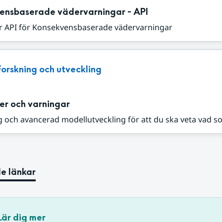
ensbaserade vädervarningar - API
r API för Konsekvensbaserade vädervarningar
Forskning och utveckling
er och varningar
 och avancerad modellutveckling för att du ska veta vad s
e länkar
Lär dig mer