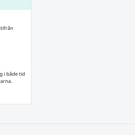
tifrån 
i både tid 
rarna.