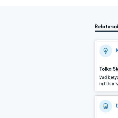
Relaterad
Tolka S
Vad bety
och hur s