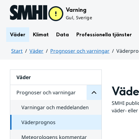
Hoppa till sidans innehåll
Varning
Gul, Sverige
Väder
Klimat
Data
Professionella tjänster
Start
Väder
Prognoser och varningar
Väderpr
varningar
och
Huvudinnehåll
Prognoser
för
Undersidor
Väder
Väde
Prognoser och varningar
SMHI public
Varningar och meddelanden
väder- eller
Väderprognos
Meteorologens kommentar