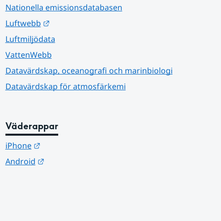
Nationella emissionsdatabasen
Länk till annan webbplats.
Luftwebb
Luftmiljödata
VattenWebb
Datavärdskap, oceanografi och marinbiologi
Datavärdskap för atmosfärkemi
Väderappar
Länk till annan webbplats.
iPhone
Länk till annan webbplats.
Android