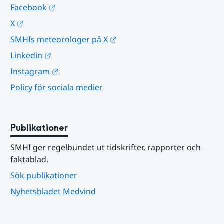
Länk till annan webbplats.
Facebook
Länk till annan webbplats.
X
Länk till annan webbplats.
SMHIs meteorologer på X
Länk till annan webbplats.
Linkedin
Länk till annan webbplats.
Instagram
Policy för sociala medier
Publikationer
SMHI ger regelbundet ut tidskrifter, rapporter och 
faktablad.
Sök publikationer
Nyhetsbladet Medvind