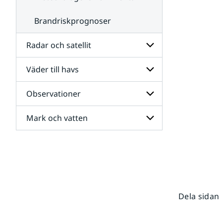
Brandriskprognoser
Radar och satellit
Väder till havs
Undersidor
för
Radar
Observationer
Undersidor
och
för
satellit
Väder
Mark och vatten
Undersidor
till
för
havs
Observationer
Undersidor
för
Mark
och
vatten
Dela sidan