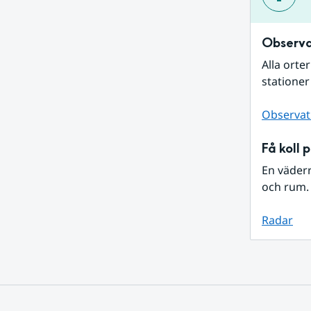
Observa
Alla orte
stationer
Observat
Få koll 
En väder
och rum. 
Radar