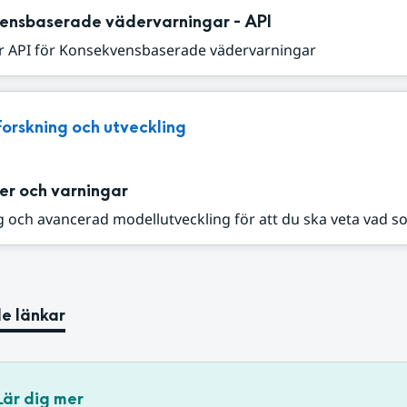
ensbaserade vädervarningar - API
r API för Konsekvensbaserade vädervarningar
Forskning och utveckling
er och varningar
 och avancerad modellutveckling för att du ska veta vad s
e länkar
Lär dig mer