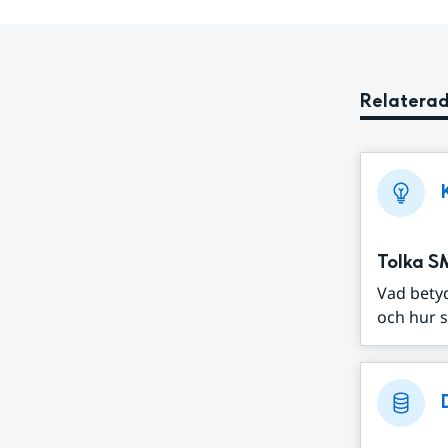
Relaterad
Tolka S
Vad bety
och hur s