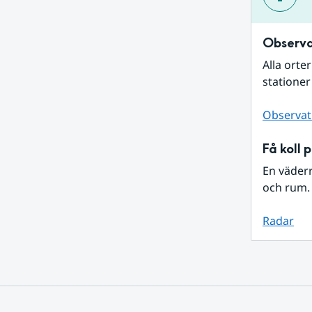
Observa
Alla orte
stationer
Observat
Få koll 
En väder
och rum. 
Radar