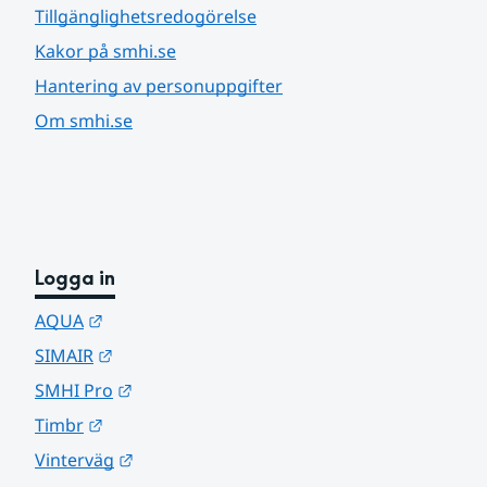
Tillgänglighetsredogörelse
Kakor på smhi.se
Hantering av personuppgifter
Om smhi.se
Logga in
Länk till annan webbplats.
AQUA
Länk till annan webbplats.
SIMAIR
Länk till annan webbplats.
SMHI Pro
Länk till annan webbplats.
Timbr
Länk till annan webbplats.
Vinterväg