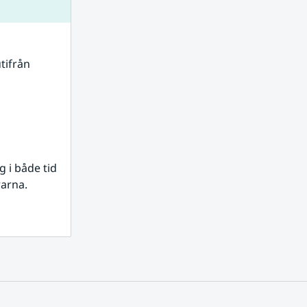
tifrån 
i både tid 
rarna.