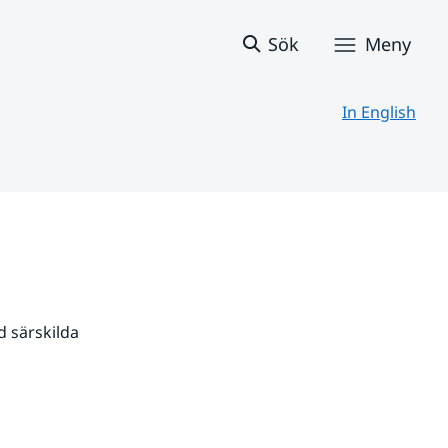
Sök
Meny
In English
 särskilda 