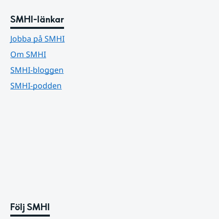
SMHI-länkar
Jobba på SMHI
Om SMHI
SMHI-bloggen
SMHI-podden
Följ SMHI