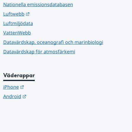
Nationella emissionsdatabasen
Länk till annan webbplats.
Luftwebb
Luftmiljödata
VattenWebb
Datavärdskap, oceanografi och marinbiologi
Datavärdskap för atmosfärkemi
Väderappar
Länk till annan webbplats.
iPhone
Länk till annan webbplats.
Android