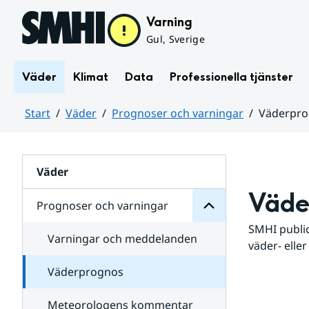
Hoppa till sidans innehåll
Varning
Gul, Sverige
Väder
Klimat
Data
Professionella tjänster
Start
Väder
Prognoser och varningar
Väderpr
varningar
och
Huvudinnehåll
Prognoser
för
Undersidor
Väder
Väde
Prognoser och varningar
SMHI public
Varningar och meddelanden
väder- eller
Väderprognos
Meteorologens kommentar