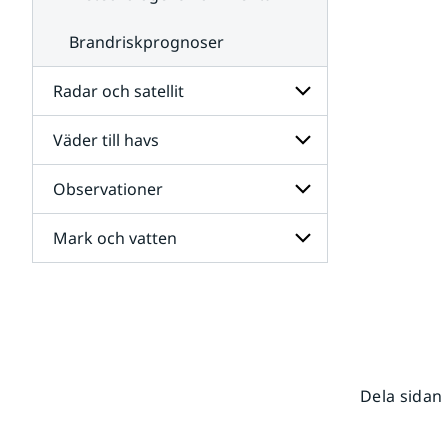
Brandriskprognoser
Radar och satellit
Väder till havs
Undersidor
för
Radar
Observationer
Undersidor
och
för
satellit
Väder
Mark och vatten
Undersidor
till
för
havs
Observationer
Undersidor
för
Mark
och
vatten
Dela sidan