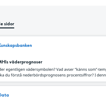
e sidor
Kunskapsbanken
MHIs väderprognoser
der egentligen vädersymbolen? Vad avser ”känns som”-tem
ka du förstå nederbördsprognosens procentsiffror? I denna
Data