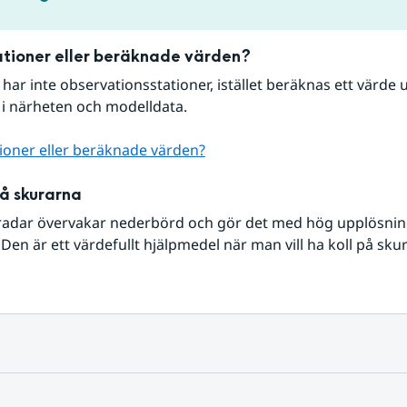
tioner eller beräknade värden?
r har inte observationsstationer, istället beräknas ett värde u
 i närheten och modelldata.
ioner eller beräknade värden?
på skurarna
radar övervakar nederbörd och gör det med hög upplösning 
Den är ett värdefullt hjälpmedel när man vill ha koll på sku