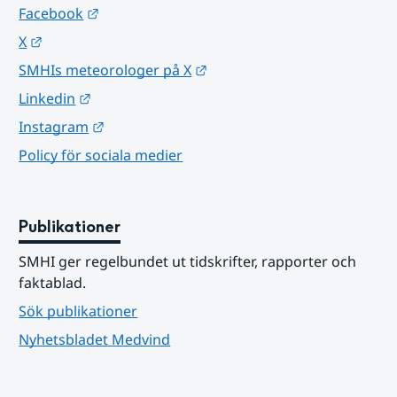
Länk till annan webbplats.
Facebook
Länk till annan webbplats.
X
Länk till annan webbplats.
SMHIs meteorologer på X
Länk till annan webbplats.
Linkedin
Länk till annan webbplats.
Instagram
Policy för sociala medier
Publikationer
SMHI ger regelbundet ut tidskrifter, rapporter och 
faktablad.
Sök publikationer
Nyhetsbladet Medvind