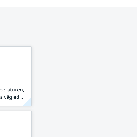
peraturen,
 vägled...