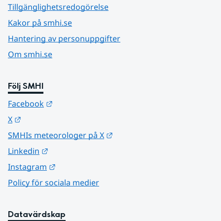
Tillgänglighetsredogörelse
Kakor på smhi.se
Hantering av personuppgifter
Om smhi.se
Följ SMHI
Länk till annan webbplats.
Facebook
Länk till annan webbplats.
X
Länk till annan webbplats.
SMHIs meteorologer på X
Länk till annan webbplats.
Linkedin
Länk till annan webbplats.
Instagram
Policy för sociala medier
Datavärdskap