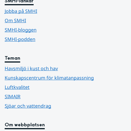
SMHI-länkar
Jobba på SMHI
Om SMHI
SMHI-bloggen
SMHI-podden
Teman
Havsmiljö i kust och hav
Kunskapscentrum för klimatanpassning
Luftkvalitet
SIMAIR
Sjöar och vattendrag
Om webbplatsen