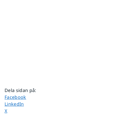
Dela sidan på
:
Dela sidan på
Facebook
Dela sidan på
LinkedIn
Dela sidan på
X