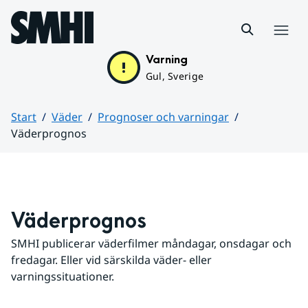
Hoppa till sidans innehåll
Meny
Varning
Gul, Sverige
Start
Väder
Prognoser och varningar
Väderprognos
Huvudinnehåll
Väderprognos
SMHI publicerar väderfilmer måndagar, onsdagar och 
fredagar. Eller vid särskilda väder- eller 
varningssituationer.