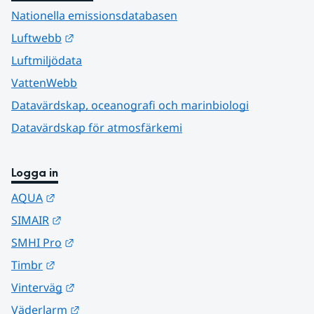
Nationella emissionsdatabasen
Länk till annan webbplats.
Luftwebb
Luftmiljödata
VattenWebb
Datavärdskap, oceanografi och marinbiologi
Datavärdskap för atmosfärkemi
Logga in
Länk till annan webbplats.
AQUA
Länk till annan webbplats.
SIMAIR
Länk till annan webbplats.
SMHI Pro
Länk till annan webbplats.
Timbr
Länk till annan webbplats.
Vinterväg
Länk till annan webbplats.
Väderlarm