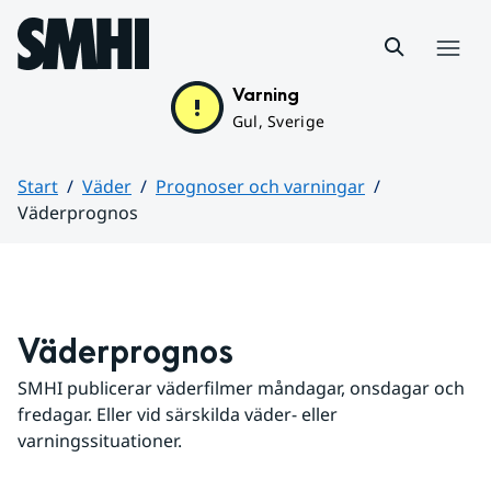
Hoppa till sidans innehåll
Meny
Varning
Gul, Sverige
Start
Väder
Prognoser och varningar
Väderprognos
Huvudinnehåll
Väderprognos
SMHI publicerar väderfilmer måndagar, onsdagar och 
fredagar. Eller vid särskilda väder- eller 
varningssituationer.