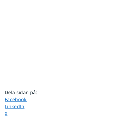
Dela sidan på
:
Dela sidan på
Facebook
Dela sidan på
LinkedIn
Dela sidan på
X