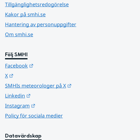
Tillgänglighetsredogörelse
Kakor på smhi.se
Hantering av personuppgifter
Om smhi.se
Följ SMHI
Länk till annan webbplats.
Facebook
Länk till annan webbplats.
X
Länk till annan webbplats.
SMHIs meteorologer på X
Länk till annan webbplats.
Linkedin
Länk till annan webbplats.
Instagram
Policy för sociala medier
Datavärdskap