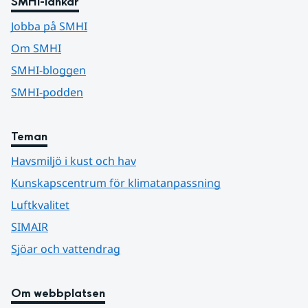
SMHI-länkar
Jobba på SMHI
Om SMHI
SMHI-bloggen
SMHI-podden
Teman
Havsmiljö i kust och hav
Kunskapscentrum för klimatanpassning
Luftkvalitet
SIMAIR
Sjöar och vattendrag
Om webbplatsen