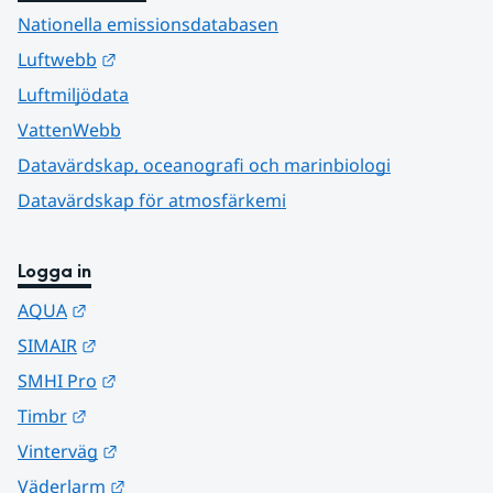
Nationella emissionsdatabasen
Länk till annan webbplats.
Luftwebb
Luftmiljödata
VattenWebb
Datavärdskap, oceanografi och marinbiologi
Datavärdskap för atmosfärkemi
Logga in
Länk till annan webbplats.
AQUA
Länk till annan webbplats.
SIMAIR
Länk till annan webbplats.
SMHI Pro
Länk till annan webbplats.
Timbr
Länk till annan webbplats.
Vinterväg
Länk till annan webbplats.
Väderlarm