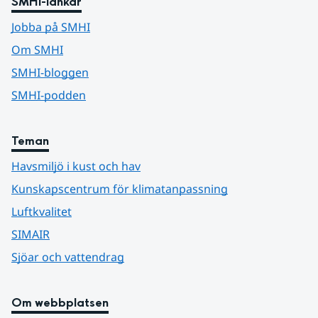
SMHI-länkar
Jobba på SMHI
Om SMHI
SMHI-bloggen
SMHI-podden
Teman
Havsmiljö i kust och hav
Kunskapscentrum för klimatanpassning
Luftkvalitet
SIMAIR
Sjöar och vattendrag
Om webbplatsen