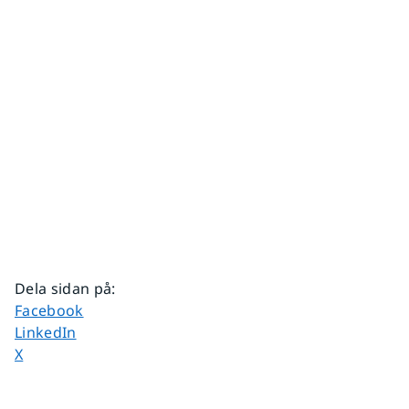
Dela sidan på
:
Dela sidan på
Facebook
Dela sidan på
LinkedIn
Dela sidan på
X