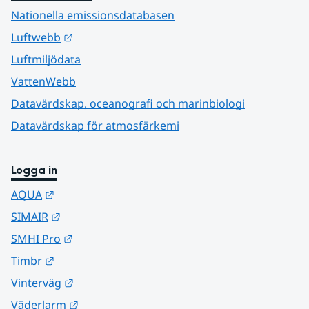
Nationella emissionsdatabasen
Länk till annan webbplats.
Luftwebb
Luftmiljödata
VattenWebb
Datavärdskap, oceanografi och marinbiologi
Datavärdskap för atmosfärkemi
Logga in
Länk till annan webbplats.
AQUA
Länk till annan webbplats.
SIMAIR
Länk till annan webbplats.
SMHI Pro
Länk till annan webbplats.
Timbr
Länk till annan webbplats.
Vinterväg
Länk till annan webbplats.
Väderlarm