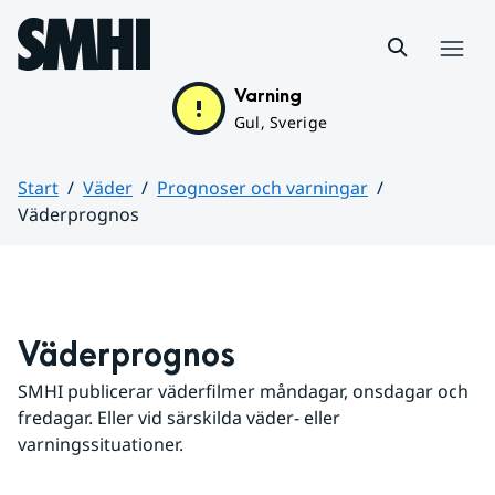
Hoppa till sidans innehåll
Meny
Varning
Gul, Sverige
Start
Väder
Prognoser och varningar
Väderprognos
Huvudinnehåll
Väderprognos
SMHI publicerar väderfilmer måndagar, onsdagar och 
fredagar. Eller vid särskilda väder- eller 
varningssituationer.