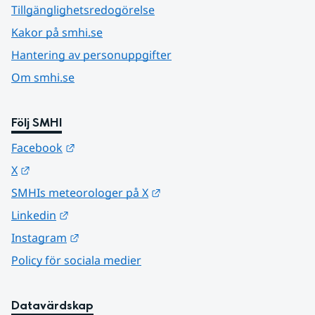
Tillgänglighetsredogörelse
Kakor på smhi.se
Hantering av personuppgifter
Om smhi.se
Följ SMHI
Länk till annan webbplats.
Facebook
Länk till annan webbplats.
X
Länk till annan webbplats.
SMHIs meteorologer på X
Länk till annan webbplats.
Linkedin
Länk till annan webbplats.
Instagram
Policy för sociala medier
Datavärdskap