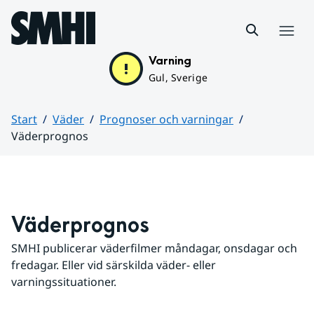
Hoppa till sidans innehåll
Meny
Varning
Gul, Sverige
Start
Väder
Prognoser och varningar
Väderprognos
Huvudinnehåll
Väderprognos
SMHI publicerar väderfilmer måndagar, onsdagar och 
fredagar. Eller vid särskilda väder- eller 
varningssituationer.