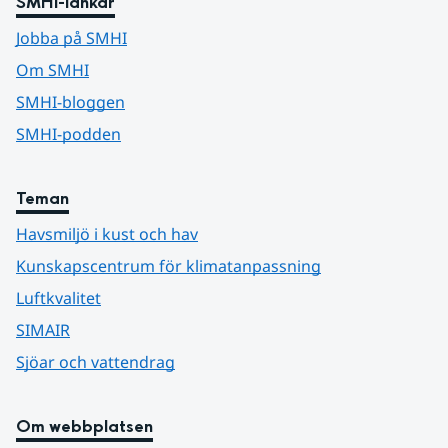
SMHI-länkar
Jobba på SMHI
Om SMHI
SMHI-bloggen
SMHI-podden
Teman
Havsmiljö i kust och hav
Kunskapscentrum för klimatanpassning
Luftkvalitet
SIMAIR
Sjöar och vattendrag
Om webbplatsen