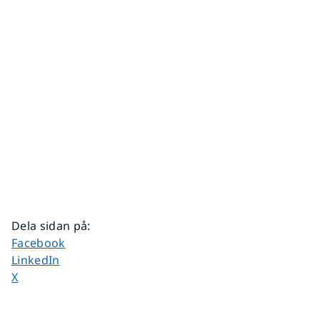
Dela sidan på
:
Dela sidan på
Facebook
Dela sidan på
LinkedIn
Dela sidan på
X