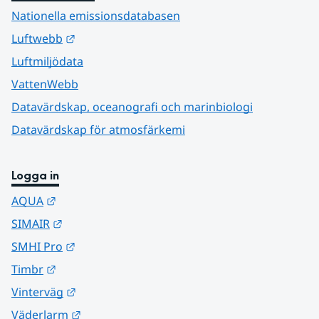
Nationella emissionsdatabasen
Länk till annan webbplats.
Luftwebb
Luftmiljödata
VattenWebb
Datavärdskap, oceanografi och marinbiologi
Datavärdskap för atmosfärkemi
Logga in
Länk till annan webbplats.
AQUA
Länk till annan webbplats.
SIMAIR
Länk till annan webbplats.
SMHI Pro
Länk till annan webbplats.
Timbr
Länk till annan webbplats.
Vinterväg
Länk till annan webbplats.
Väderlarm