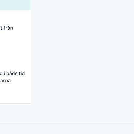
tifrån 
i både tid 
rarna.