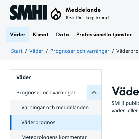
Hoppa till sidans innehåll
Meddelande
Risk för skogsbrand
Väder
Klimat
Data
Professionella tjänster
Start
Väder
Prognoser och varningar
Väderpr
varningar
och
Huvudinnehåll
Prognoser
för
Undersidor
Väder
Väde
Prognoser och varningar
SMHI public
Varningar och meddelanden
väder- eller
Väderprognos
Meteorologens kommentar