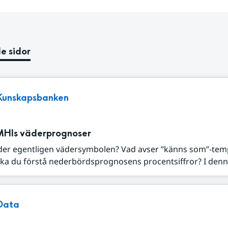
e sidor
Kunskapsbanken
MHIs väderprognoser
der egentligen vädersymbolen? Vad avser ”känns som”-tem
ka du förstå nederbördsprognosens procentsiffror? I denna
Data