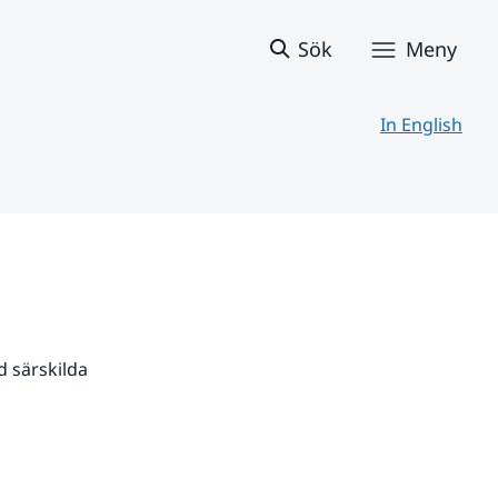
Sök
Meny
In English
 särskilda 