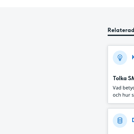
Relaterad
Tolka S
Vad bety
och hur s