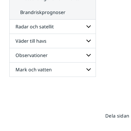
Brandriskprognoser
Radar och satellit
Väder till havs
Undersidor
för
Radar
Observationer
Undersidor
och
för
satellit
Väder
Mark och vatten
Undersidor
till
för
havs
Observationer
Undersidor
för
Mark
och
vatten
Dela sidan