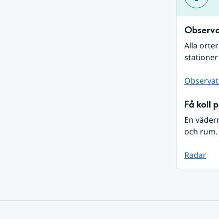
Observa
Alla orte
stationer
Observat
Få koll 
En väder
och rum. 
Radar