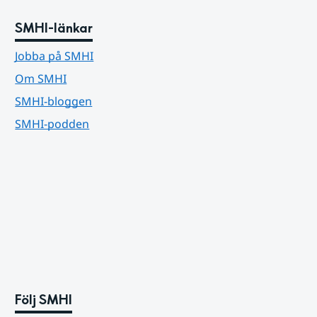
SMHI-länkar
Jobba på SMHI
Om SMHI
SMHI-bloggen
SMHI-podden
Följ SMHI