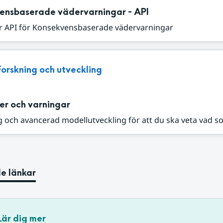
ensbaserade vädervarningar - API
r API för Konsekvensbaserade vädervarningar
Forskning och utveckling
er och varningar
 och avancerad modellutveckling för att du ska veta vad s
e länkar
Lär dig mer