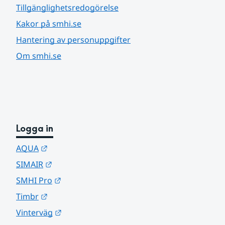
Tillgänglighetsredogörelse
Kakor på smhi.se
Hantering av personuppgifter
Om smhi.se
Logga in
Länk till annan webbplats.
AQUA
Länk till annan webbplats.
SIMAIR
Länk till annan webbplats.
SMHI Pro
Länk till annan webbplats.
Timbr
Länk till annan webbplats.
Vinterväg