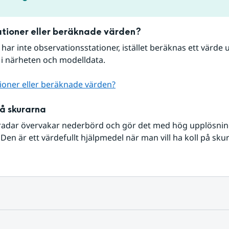
tioner eller beräknade värden?
r har inte observationsstationer, istället beräknas ett värde u
 i närheten och modelldata.
ioner eller beräknade värden?
på skurarna
radar övervakar nederbörd och gör det med hög upplösning 
Den är ett värdefullt hjälpmedel när man vill ha koll på sku