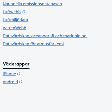
Nationella emissionsdatabasen
Länk till annan webbplats.
Luftwebb
Luftmiljödata
VattenWebb
Datavärdskap, oceanografi och marinbiologi
Datavärdskap för atmosfärkemi
Väderappar
Länk till annan webbplats.
iPhone
Länk till annan webbplats.
Android