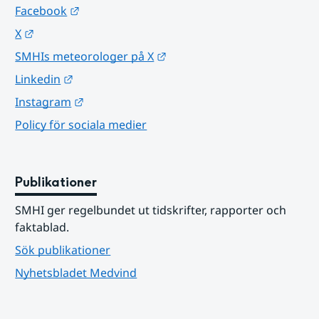
Länk till annan webbplats.
Facebook
Länk till annan webbplats.
X
Länk till annan webbplats.
SMHIs meteorologer på X
Länk till annan webbplats.
Linkedin
Länk till annan webbplats.
Instagram
Policy för sociala medier
Publikationer
SMHI ger regelbundet ut tidskrifter, rapporter och 
faktablad.
Sök publikationer
Nyhetsbladet Medvind