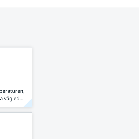
peraturen,
 vägled...