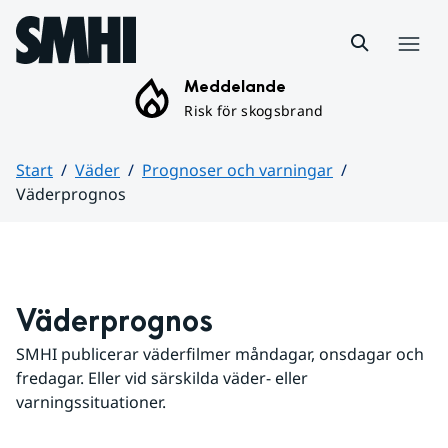
Hoppa till sidans innehåll
Meny
Meddelande
Risk för skogsbrand
Start
Väder
Prognoser och varningar
Väderprognos
Huvudinnehåll
Väderprognos
SMHI publicerar väderfilmer måndagar, onsdagar och 
fredagar. Eller vid särskilda väder- eller 
varningssituationer.