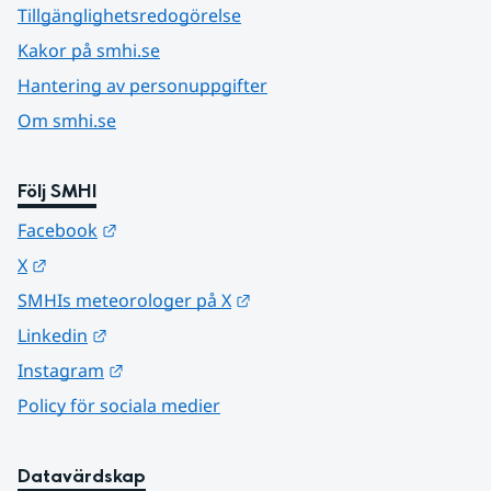
Tillgänglighetsredogörelse
Kakor på smhi.se
Hantering av personuppgifter
Om smhi.se
Följ SMHI
Länk till annan webbplats.
Facebook
Länk till annan webbplats.
X
Länk till annan webbplats.
SMHIs meteorologer på X
Länk till annan webbplats.
Linkedin
Länk till annan webbplats.
Instagram
Policy för sociala medier
Datavärdskap