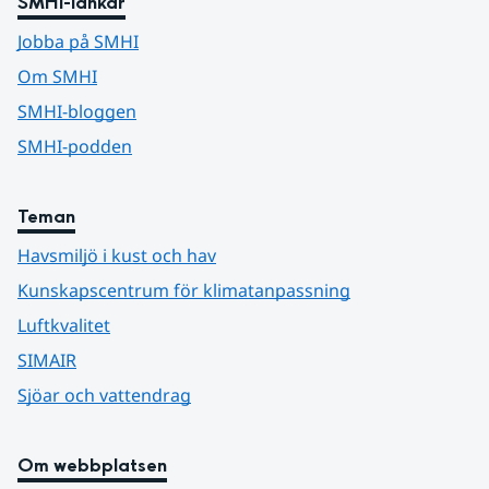
SMHI-länkar
Jobba på SMHI
Om SMHI
SMHI-bloggen
SMHI-podden
Teman
Havsmiljö i kust och hav
Kunskapscentrum för klimatanpassning
Luftkvalitet
SIMAIR
Sjöar och vattendrag
Om webbplatsen