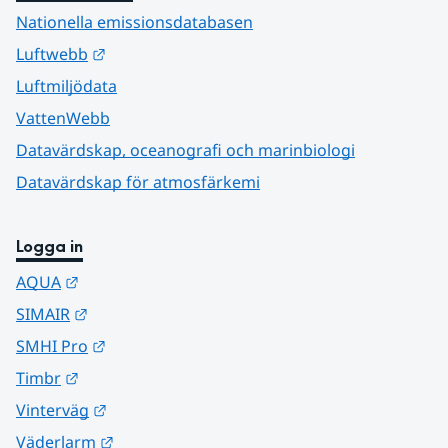
Nationella emissionsdatabasen
Länk till annan webbplats.
Luftwebb
Luftmiljödata
VattenWebb
Datavärdskap, oceanografi och marinbiologi
Datavärdskap för atmosfärkemi
Logga in
Länk till annan webbplats.
AQUA
Länk till annan webbplats.
SIMAIR
Länk till annan webbplats.
SMHI Pro
Länk till annan webbplats.
Timbr
Länk till annan webbplats.
Vinterväg
Länk till annan webbplats.
Väderlarm