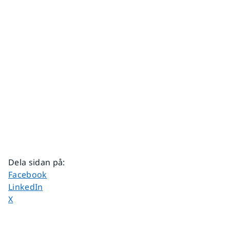
Dela sidan på
:
Dela sidan på
Facebook
Dela sidan på
LinkedIn
Dela sidan på
X