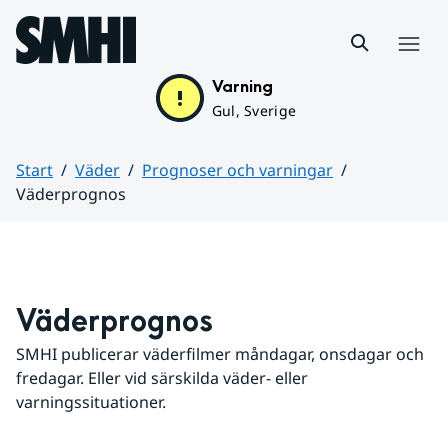
Hoppa till sidans innehåll
Meny
Varning
Gul, Sverige
Start
Väder
Prognoser och varningar
Väderprognos
Huvudinnehåll
Väderprognos
SMHI publicerar väderfilmer måndagar, onsdagar och 
fredagar. Eller vid särskilda väder- eller 
varningssituationer.