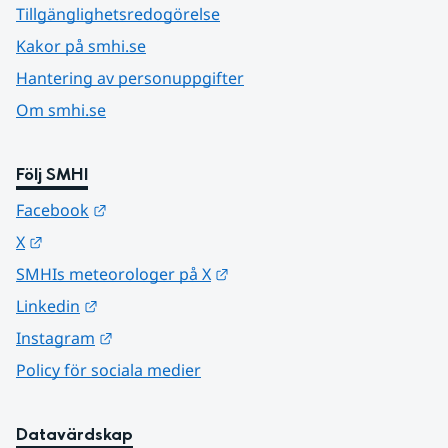
Tillgänglighetsredogörelse
Kakor på smhi.se
Hantering av personuppgifter
Om smhi.se
Följ SMHI
Länk till annan webbplats.
Facebook
Länk till annan webbplats.
X
Länk till annan webbplats.
SMHIs meteorologer på X
Länk till annan webbplats.
Linkedin
Länk till annan webbplats.
Instagram
Policy för sociala medier
Datavärdskap