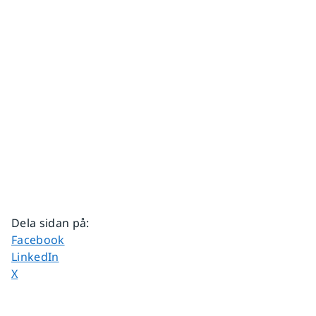
Dela sidan på
:
Dela sidan på
Facebook
Dela sidan på
LinkedIn
Dela sidan på
X