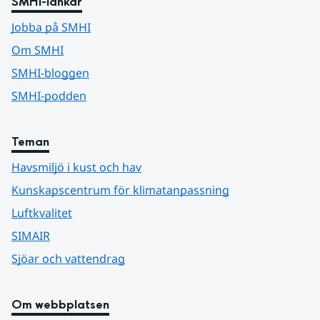
SMHI-länkar
Jobba på SMHI
Om SMHI
SMHI-bloggen
SMHI-podden
Teman
Havsmiljö i kust och hav
Kunskapscentrum för klimatanpassning
Luftkvalitet
SIMAIR
Sjöar och vattendrag
Om webbplatsen