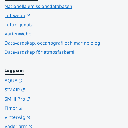
Nationella emissionsdatabasen
Länk till annan webbplats.
Luftwebb
Luftmiljödata
VattenWebb
Datavärdskap, oceanografi och marinbiologi
Datavärdskap för atmosfärkemi
Logga in
Länk till annan webbplats.
AQUA
Länk till annan webbplats.
SIMAIR
Länk till annan webbplats.
SMHI Pro
Länk till annan webbplats.
Timbr
Länk till annan webbplats.
Vinterväg
Länk till annan webbplats.
Väderlarm