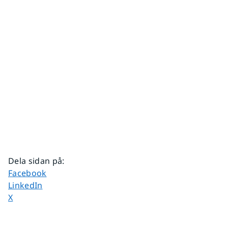
Dela sidan på
:
Dela sidan på
Facebook
Dela sidan på
LinkedIn
Dela sidan på
X