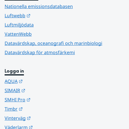
Nationella emissionsdatabasen
Länk till annan webbplats.
Luftwebb
Luftmiljödata
VattenWebb
Datavärdskap, oceanografi och marinbiologi
Datavärdskap för atmosfärkemi
Logga in
Länk till annan webbplats.
AQUA
Länk till annan webbplats.
SIMAIR
Länk till annan webbplats.
SMHI Pro
Länk till annan webbplats.
Timbr
Länk till annan webbplats.
Vinterväg
Länk till annan webbplats.
Väderlarm