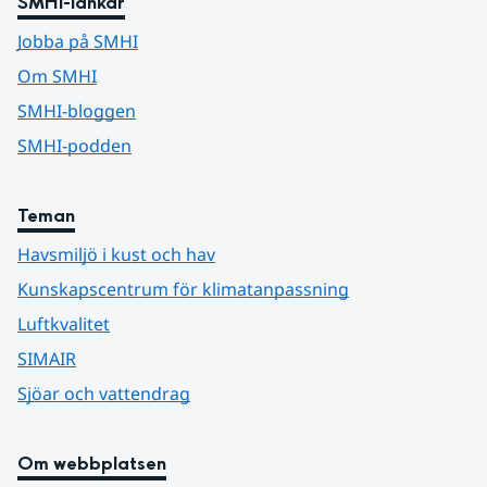
SMHI-länkar
Jobba på SMHI
Om SMHI
SMHI-bloggen
SMHI-podden
Teman
Havsmiljö i kust och hav
Kunskapscentrum för klimatanpassning
Luftkvalitet
SIMAIR
Sjöar och vattendrag
Om webbplatsen