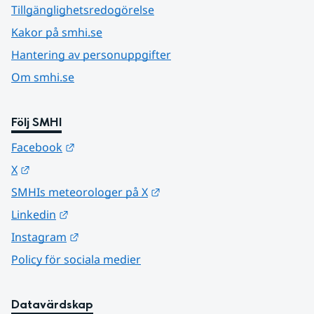
Tillgänglighetsredogörelse
Kakor på smhi.se
Hantering av personuppgifter
Om smhi.se
Följ SMHI
Länk till annan webbplats.
Facebook
Länk till annan webbplats.
X
Länk till annan webbplats.
SMHIs meteorologer på X
Länk till annan webbplats.
Linkedin
Länk till annan webbplats.
Instagram
Policy för sociala medier
Datavärdskap