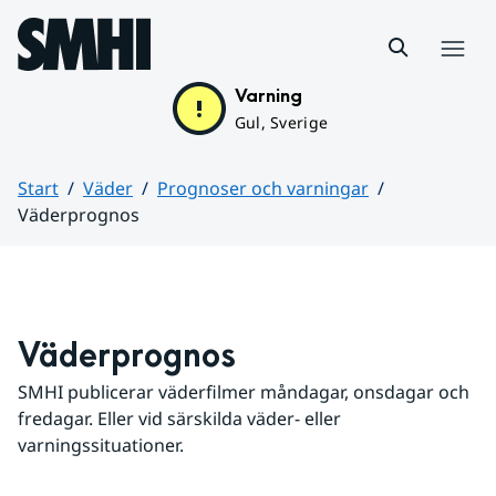
Hoppa till sidans innehåll
Meny
Varning
Gul, Sverige
Start
Väder
Prognoser och varningar
Väderprognos
Huvudinnehåll
Väderprognos
SMHI publicerar väderfilmer måndagar, onsdagar och 
fredagar. Eller vid särskilda väder- eller 
varningssituationer.