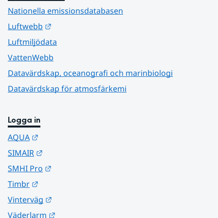
Nationella emissionsdatabasen
Länk till annan webbplats.
Luftwebb
Luftmiljödata
VattenWebb
Datavärdskap, oceanografi och marinbiologi
Datavärdskap för atmosfärkemi
Logga in
Länk till annan webbplats.
AQUA
Länk till annan webbplats.
SIMAIR
Länk till annan webbplats.
SMHI Pro
Länk till annan webbplats.
Timbr
Länk till annan webbplats.
Vinterväg
Länk till annan webbplats.
Väderlarm