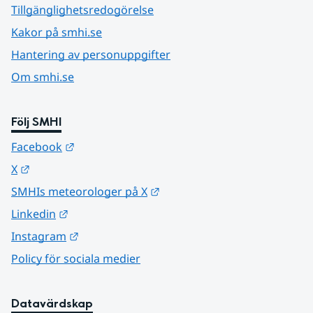
Tillgänglighetsredogörelse
Kakor på smhi.se
Hantering av personuppgifter
Om smhi.se
Följ SMHI
Länk till annan webbplats.
Facebook
Länk till annan webbplats.
X
Länk till annan webbplats.
SMHIs meteorologer på X
Länk till annan webbplats.
Linkedin
Länk till annan webbplats.
Instagram
Policy för sociala medier
Datavärdskap