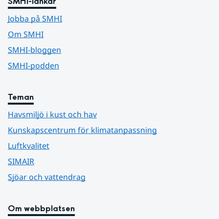
SMHI-länkar
Jobba på SMHI
Om SMHI
SMHI-bloggen
SMHI-podden
Teman
Havsmiljö i kust och hav
Kunskapscentrum för klimatanpassning
Luftkvalitet
SIMAIR
Sjöar och vattendrag
Om webbplatsen