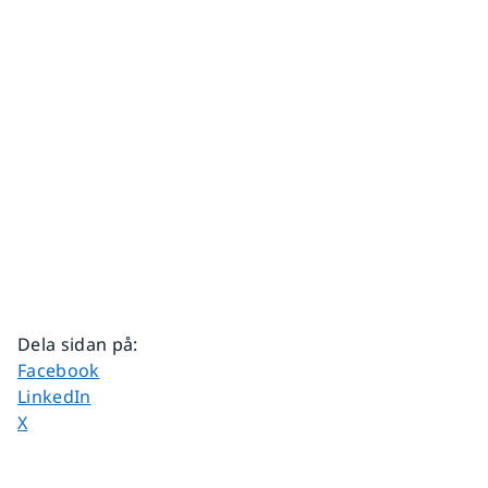
Dela sidan på
:
Dela sidan på
Facebook
Dela sidan på
LinkedIn
Dela sidan på
X