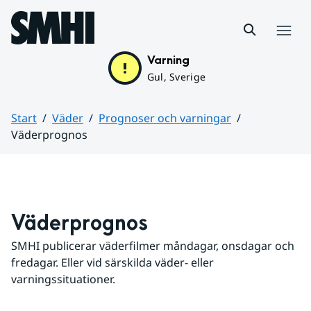
Hoppa till sidans innehåll
Meny
Varning
Gul, Sverige
Start
Väder
Prognoser och varningar
Väderprognos
Huvudinnehåll
Väderprognos
SMHI publicerar väderfilmer måndagar, onsdagar och 
fredagar. Eller vid särskilda väder- eller 
varningssituationer.