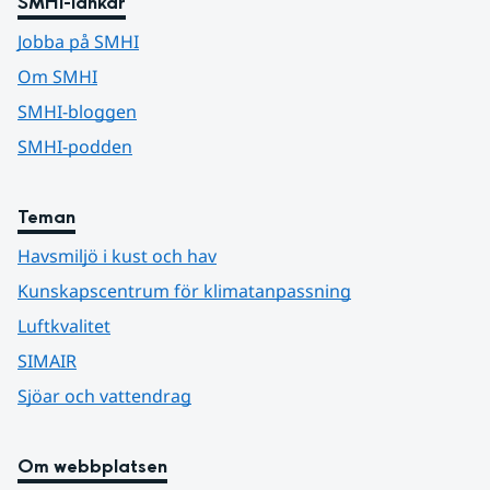
SMHI-länkar
Jobba på SMHI
Om SMHI
SMHI-bloggen
SMHI-podden
Teman
Havsmiljö i kust och hav
Kunskapscentrum för klimatanpassning
Luftkvalitet
SIMAIR
Sjöar och vattendrag
Om webbplatsen