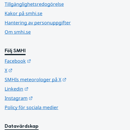
Tillgänglighetsredogörelse
Kakor på smhi.se
Hantering av personuppgifter
Om smhi.se
Följ SMHI
Länk till annan webbplats.
Facebook
Länk till annan webbplats.
X
Länk till annan webbplats.
SMHIs meteorologer på X
Länk till annan webbplats.
Linkedin
Länk till annan webbplats.
Instagram
Policy för sociala medier
Datavärdskap