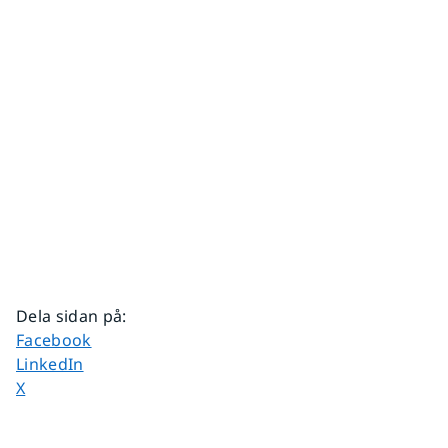
Dela sidan på
:
Dela sidan på
Facebook
Dela sidan på
LinkedIn
Dela sidan på
X