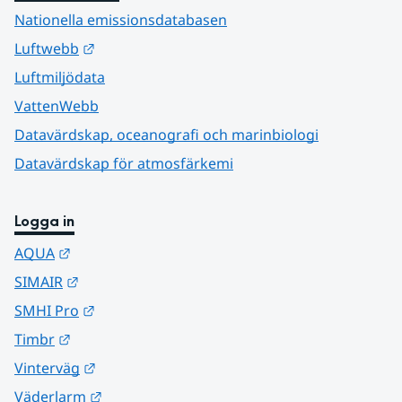
Nationella emissionsdatabasen
Länk till annan webbplats.
Luftwebb
Luftmiljödata
VattenWebb
Datavärdskap, oceanografi och marinbiologi
Datavärdskap för atmosfärkemi
Logga in
Länk till annan webbplats.
AQUA
Länk till annan webbplats.
SIMAIR
Länk till annan webbplats.
SMHI Pro
Länk till annan webbplats.
Timbr
Länk till annan webbplats.
Vinterväg
Länk till annan webbplats.
Väderlarm