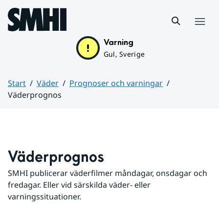
Hoppa till sidans innehåll
Meny
Varning
Gul, Sverige
Start
Väder
Prognoser och varningar
Väderprognos
Huvudinnehåll
Väderprognos
SMHI publicerar väderfilmer måndagar, onsdagar och 
fredagar. Eller vid särskilda väder- eller 
varningssituationer.