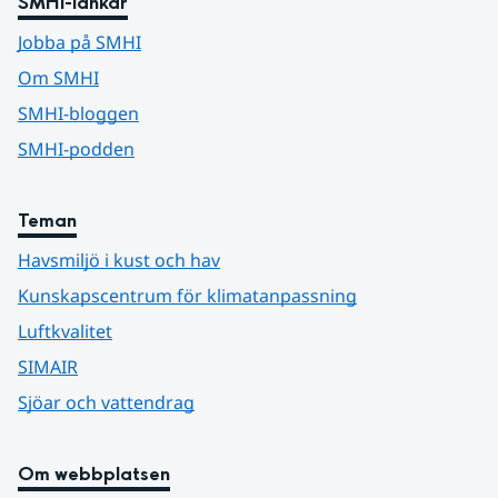
SMHI-länkar
Jobba på SMHI
Om SMHI
SMHI-bloggen
SMHI-podden
Teman
Havsmiljö i kust och hav
Kunskapscentrum för klimatanpassning
Luftkvalitet
SIMAIR
Sjöar och vattendrag
Om webbplatsen