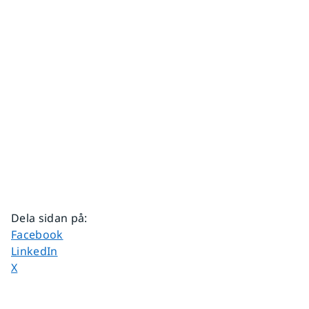
Dela sidan på
:
Dela sidan på
Facebook
Dela sidan på
LinkedIn
Dela sidan på
X