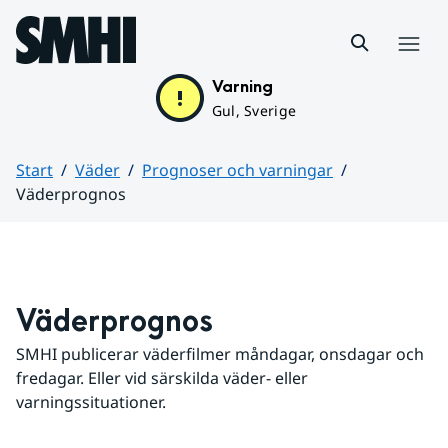
Hoppa till sidans innehåll
Meny
Varning
Gul, Sverige
Start
Väder
Prognoser och varningar
Väderprognos
Huvudinnehåll
Väderprognos
SMHI publicerar väderfilmer måndagar, onsdagar och 
fredagar. Eller vid särskilda väder- eller 
varningssituationer.