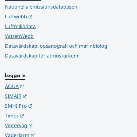
Nationella emissionsdatabasen
Länk till annan webbplats.
Luftwebb
Luftmiljödata
VattenWebb
Datavärdskap, oceanografi och marinbiologi
Datavärdskap för atmosfärkemi
Logga in
Länk till annan webbplats.
AQUA
Länk till annan webbplats.
SIMAIR
Länk till annan webbplats.
SMHI Pro
Länk till annan webbplats.
Timbr
Länk till annan webbplats.
Vinterväg
Länk till annan webbplats.
Väderlarm