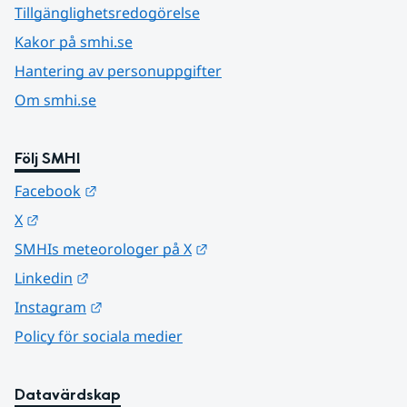
Tillgänglighetsredogörelse
Kakor på smhi.se
Hantering av personuppgifter
Om smhi.se
Följ SMHI
Länk till annan webbplats.
Facebook
Länk till annan webbplats.
X
Länk till annan webbplats.
SMHIs meteorologer på X
Länk till annan webbplats.
Linkedin
Länk till annan webbplats.
Instagram
Policy för sociala medier
Datavärdskap