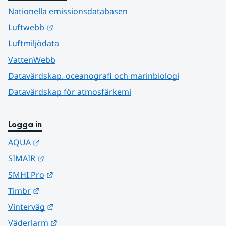
Nationella emissionsdatabasen
Länk till annan webbplats.
Luftwebb
Luftmiljödata
VattenWebb
Datavärdskap, oceanografi och marinbiologi
Datavärdskap för atmosfärkemi
Logga in
Länk till annan webbplats.
AQUA
Länk till annan webbplats.
SIMAIR
Länk till annan webbplats.
SMHI Pro
Länk till annan webbplats.
Timbr
Länk till annan webbplats.
Vinterväg
Länk till annan webbplats.
Väderlarm