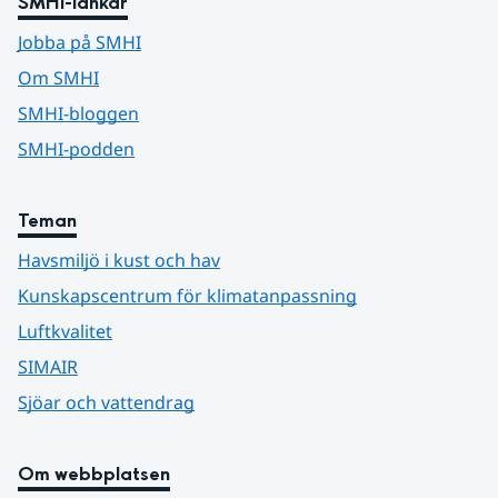
SMHI-länkar
Jobba på SMHI
Om SMHI
SMHI-bloggen
SMHI-podden
Teman
Havsmiljö i kust och hav
Kunskapscentrum för klimatanpassning
Luftkvalitet
SIMAIR
Sjöar och vattendrag
Om webbplatsen