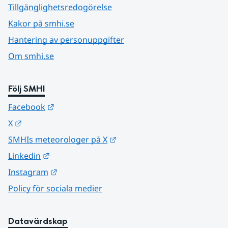
Tillgänglighetsredogörelse
Kakor på smhi.se
Hantering av personuppgifter
Om smhi.se
Följ SMHI
Länk till annan webbplats.
Facebook
Länk till annan webbplats.
X
Länk till annan webbplats.
SMHIs meteorologer på X
Länk till annan webbplats.
Linkedin
Länk till annan webbplats.
Instagram
Policy för sociala medier
Datavärdskap