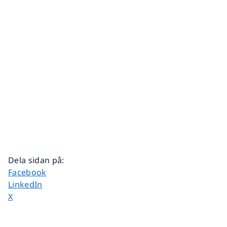
Dela sidan på
:
Dela sidan på
Facebook
Dela sidan på
LinkedIn
Dela sidan på
X