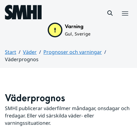
Hoppa till sidans innehåll
Meny
Varning
Gul, Sverige
Start
Väder
Prognoser och varningar
Väderprognos
Huvudinnehåll
Väderprognos
SMHI publicerar väderfilmer måndagar, onsdagar och 
fredagar. Eller vid särskilda väder- eller 
varningssituationer.