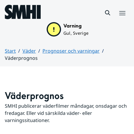
Hoppa till sidans innehåll
Meny
Varning
Gul, Sverige
Start
Väder
Prognoser och varningar
Väderprognos
Huvudinnehåll
Väderprognos
SMHI publicerar väderfilmer måndagar, onsdagar och 
fredagar. Eller vid särskilda väder- eller 
varningssituationer.