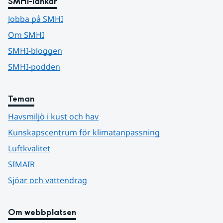
SMHI-länkar
Jobba på SMHI
Om SMHI
SMHI-bloggen
SMHI-podden
Teman
Havsmiljö i kust och hav
Kunskapscentrum för klimatanpassning
Luftkvalitet
SIMAIR
Sjöar och vattendrag
Om webbplatsen