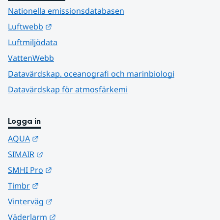
Nationella emissionsdatabasen
Länk till annan webbplats.
Luftwebb
Luftmiljödata
VattenWebb
Datavärdskap, oceanografi och marinbiologi
Datavärdskap för atmosfärkemi
Logga in
Länk till annan webbplats.
AQUA
Länk till annan webbplats.
SIMAIR
Länk till annan webbplats.
SMHI Pro
Länk till annan webbplats.
Timbr
Länk till annan webbplats.
Vinterväg
Länk till annan webbplats.
Väderlarm