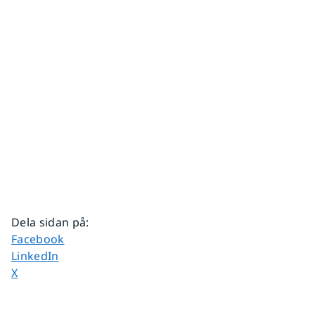
Dela sidan på
:
Dela sidan på
Facebook
Dela sidan på
LinkedIn
Dela sidan på
X