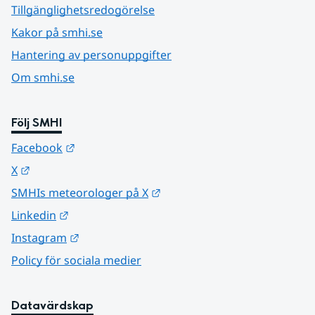
Tillgänglighetsredogörelse
Kakor på smhi.se
Hantering av personuppgifter
Om smhi.se
Följ SMHI
Länk till annan webbplats.
Facebook
Länk till annan webbplats.
X
Länk till annan webbplats.
SMHIs meteorologer på X
Länk till annan webbplats.
Linkedin
Länk till annan webbplats.
Instagram
Policy för sociala medier
Datavärdskap