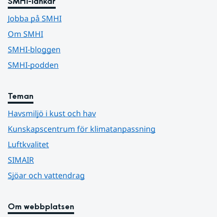
SMHI-länkar
Jobba på SMHI
Om SMHI
SMHI-bloggen
SMHI-podden
Teman
Havsmiljö i kust och hav
Kunskapscentrum för klimatanpassning
Luftkvalitet
SIMAIR
Sjöar och vattendrag
Om webbplatsen