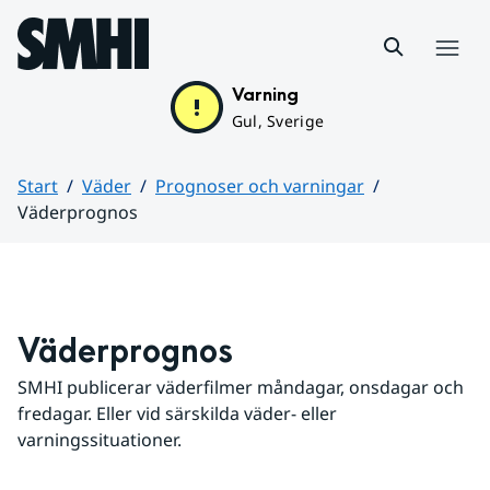
Hoppa till sidans innehåll
Meny
Varning
Gul, Sverige
Start
Väder
Prognoser och varningar
Väderprognos
Huvudinnehåll
Väderprognos
SMHI publicerar väderfilmer måndagar, onsdagar och 
fredagar. Eller vid särskilda väder- eller 
varningssituationer.