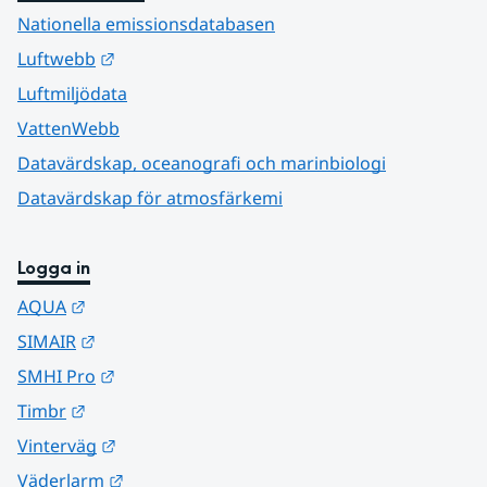
Nationella emissionsdatabasen
Länk till annan webbplats.
Luftwebb
Luftmiljödata
VattenWebb
Datavärdskap, oceanografi och marinbiologi
Datavärdskap för atmosfärkemi
Logga in
Länk till annan webbplats.
AQUA
Länk till annan webbplats.
SIMAIR
Länk till annan webbplats.
SMHI Pro
Länk till annan webbplats.
Timbr
Länk till annan webbplats.
Vinterväg
Länk till annan webbplats.
Väderlarm