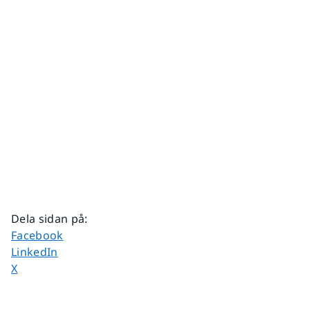
Dela sidan på
:
Dela sidan på
Facebook
Dela sidan på
LinkedIn
Dela sidan på
X