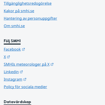
Tillgänglighetsredogörelse
Kakor på smhi.se
Hantering av personuppgifter
Om smhi.se
Följ SMHI
Länk till annan webbplats.
Facebook
Länk till annan webbplats.
X
Länk till annan webbplats.
SMHIs meteorologer på X
Länk till annan webbplats.
Linkedin
Länk till annan webbplats.
Instagram
Policy för sociala medier
Datavärdskap