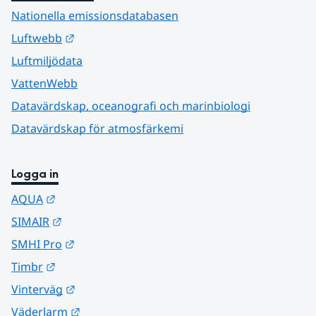
Nationella emissionsdatabasen
Länk till annan webbplats.
Luftwebb
Luftmiljödata
VattenWebb
Datavärdskap, oceanografi och marinbiologi
Datavärdskap för atmosfärkemi
Logga in
Länk till annan webbplats.
AQUA
Länk till annan webbplats.
SIMAIR
Länk till annan webbplats.
SMHI Pro
Länk till annan webbplats.
Timbr
Länk till annan webbplats.
Vinterväg
Länk till annan webbplats.
Väderlarm