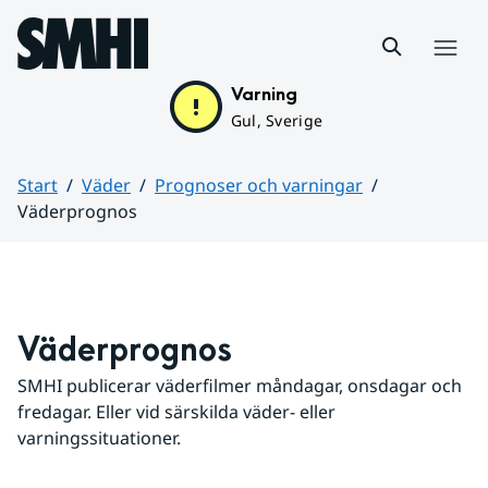
Hoppa till sidans innehåll
Meny
Varning
Gul, Sverige
Start
Väder
Prognoser och varningar
Väderprognos
Huvudinnehåll
Väderprognos
SMHI publicerar väderfilmer måndagar, onsdagar och 
fredagar. Eller vid särskilda väder- eller 
varningssituationer.