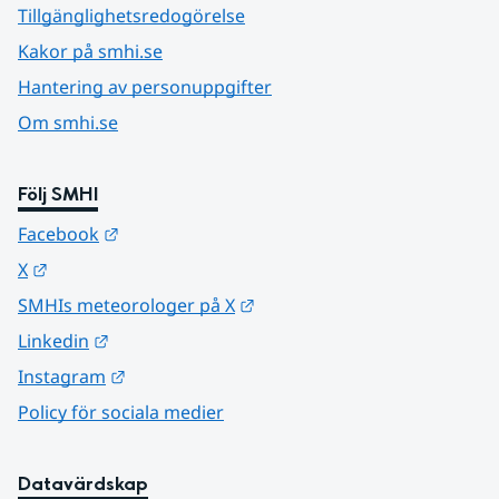
Tillgänglighetsredogörelse
Kakor på smhi.se
Hantering av personuppgifter
Om smhi.se
Följ SMHI
Länk till annan webbplats.
Facebook
Länk till annan webbplats.
X
Länk till annan webbplats.
SMHIs meteorologer på X
Länk till annan webbplats.
Linkedin
Länk till annan webbplats.
Instagram
Policy för sociala medier
Datavärdskap