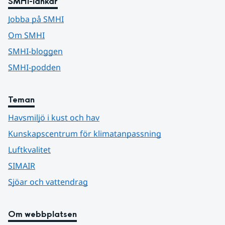
SMHI-länkar
Jobba på SMHI
Om SMHI
SMHI-bloggen
SMHI-podden
Teman
Havsmiljö i kust och hav
Kunskapscentrum för klimatanpassning
Luftkvalitet
SIMAIR
Sjöar och vattendrag
Om webbplatsen