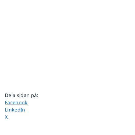
Dela sidan på
:
Dela sidan på
Facebook
Dela sidan på
LinkedIn
Dela sidan på
X