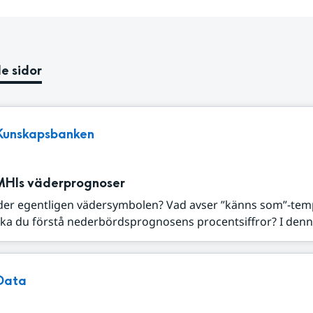
e sidor
Kunskapsbanken
MHIs väderprognoser
der egentligen vädersymbolen? Vad avser ”känns som”-tem
ka du förstå nederbördsprognosens procentsiffror? I denna
Data