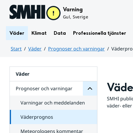
Hoppa till sidans innehåll
Varning
Gul, Sverige
Väder
Klimat
Data
Professionella tjänster
Start
Väder
Prognoser och varningar
Väderpr
varningar
och
Huvudinnehåll
Prognoser
för
Undersidor
Väder
Väde
Prognoser och varningar
SMHI public
Varningar och meddelanden
väder- eller
Väderprognos
Meteorologens kommentar