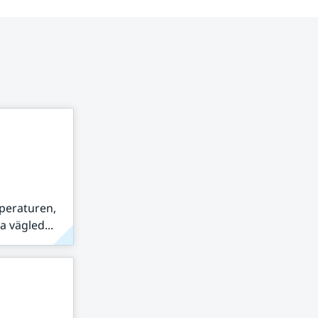
peraturen,
 vägled...