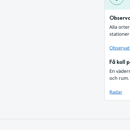
Observa
Alla orte
stationer
Observat
Få koll 
En väder
och rum. 
Radar