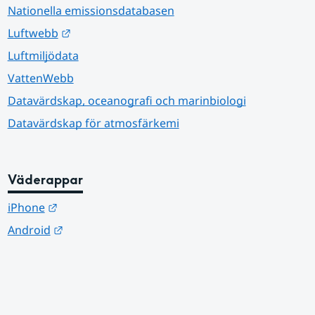
Nationella emissionsdatabasen
Länk till annan webbplats.
Luftwebb
Luftmiljödata
VattenWebb
Datavärdskap, oceanografi och marinbiologi
Datavärdskap för atmosfärkemi
Väderappar
Länk till annan webbplats.
iPhone
Länk till annan webbplats.
Android