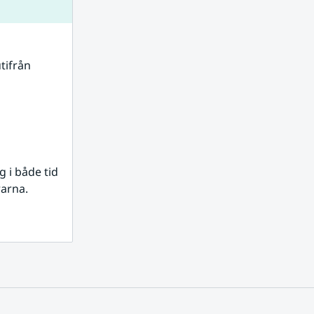
tifrån 
i både tid 
rarna.