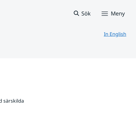
Sök
Meny
In English
 särskilda 