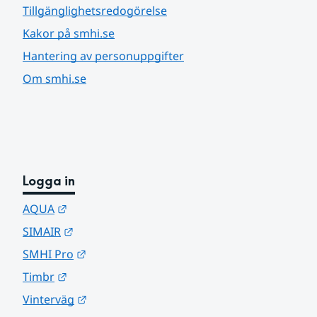
Tillgänglighetsredogörelse
Kakor på smhi.se
Hantering av personuppgifter
Om smhi.se
Logga in
Länk till annan webbplats.
AQUA
Länk till annan webbplats.
SIMAIR
Länk till annan webbplats.
SMHI Pro
Länk till annan webbplats.
Timbr
Länk till annan webbplats.
Vinterväg