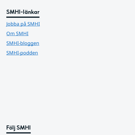
SMHI-länkar
Jobba på SMHI
Om SMHI
SMHI-bloggen
SMHI-podden
Följ SMHI