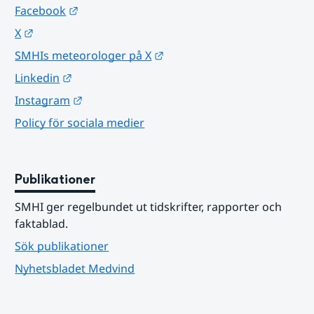
Länk till annan webbplats.
Facebook
Länk till annan webbplats.
X
Länk till annan webbplats.
SMHIs meteorologer på X
Länk till annan webbplats.
Linkedin
Länk till annan webbplats.
Instagram
Policy för sociala medier
Publikationer
SMHI ger regelbundet ut tidskrifter, rapporter och 
faktablad.
Sök publikationer
Nyhetsbladet Medvind