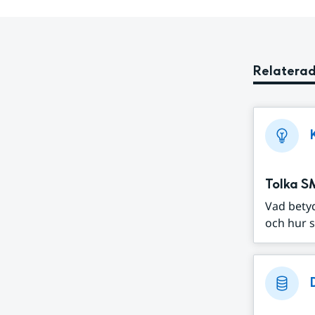
Relaterad
Tolka S
Vad bety
och hur s