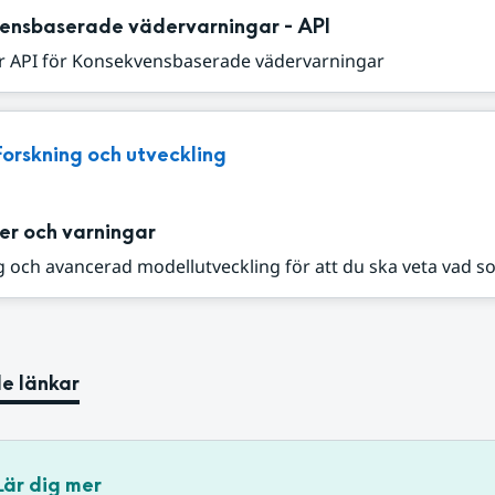
ensbaserade vädervarningar - API
r API för Konsekvensbaserade vädervarningar
Forskning och utveckling
er och varningar
 och avancerad modellutveckling för att du ska veta vad s
e länkar
Lär dig mer