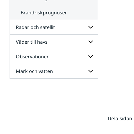
Brandriskprognoser
Radar och satellit
Väder till havs
Undersidor
för
Radar
Observationer
Undersidor
och
för
satellit
Väder
Mark och vatten
Undersidor
till
för
havs
Observationer
Undersidor
för
Mark
och
vatten
Dela sidan