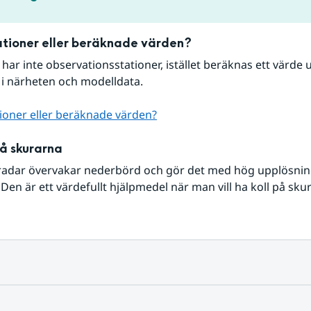
tioner eller beräknade värden?
r har inte observationsstationer, istället beräknas ett värde u
 i närheten och modelldata.
ioner eller beräknade värden?
på skurarna
radar övervakar nederbörd och gör det med hög upplösning 
Den är ett värdefullt hjälpmedel när man vill ha koll på sku