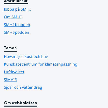
SMHI-länkar
Jobba på SMHI
Om SMHI
SMHI-bloggen
SMHI-podden
Teman
Havsmiljö i kust och hav
Kunskapscentrum för klimatanpassning
Luftkvalitet
SIMAIR
Sjöar och vattendrag
Om webbplatsen