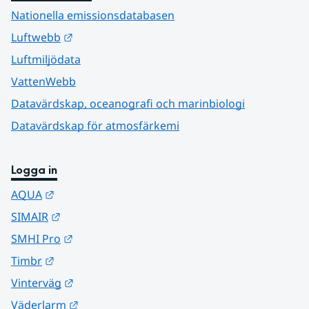
Nationella emissionsdatabasen
Länk till annan webbplats.
Luftwebb
Luftmiljödata
VattenWebb
Datavärdskap, oceanografi och marinbiologi
Datavärdskap för atmosfärkemi
Logga in
Länk till annan webbplats.
AQUA
Länk till annan webbplats.
SIMAIR
Länk till annan webbplats.
SMHI Pro
Länk till annan webbplats.
Timbr
Länk till annan webbplats.
Vinterväg
Länk till annan webbplats.
Väderlarm