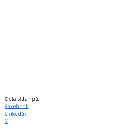
Dela sidan på
:
Dela sidan på
Facebook
Dela sidan på
LinkedIn
Dela sidan på
X