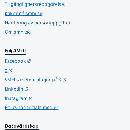
Tillgänglighetsredogörelse
Kakor på smhi.se
Hantering av personuppgifter
Om smhi.se
Följ SMHI
Länk till annan webbplats.
Facebook
Länk till annan webbplats.
X
Länk till annan webbplats.
SMHIs meteorologer på X
Länk till annan webbplats.
Linkedin
Länk till annan webbplats.
Instagram
Policy för sociala medier
Datavärdskap