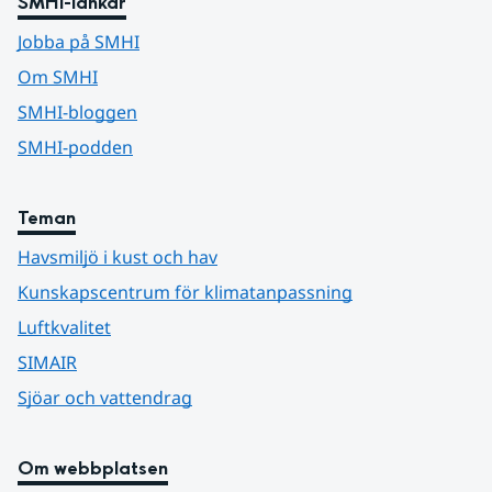
SMHI-länkar
Jobba på SMHI
Om SMHI
SMHI-bloggen
SMHI-podden
Teman
Havsmiljö i kust och hav
Kunskapscentrum för klimatanpassning
Luftkvalitet
SIMAIR
Sjöar och vattendrag
Om webbplatsen