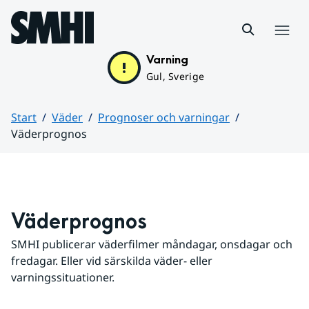
Hoppa till sidans innehåll
Meny
Varning
Gul, Sverige
Start
Väder
Prognoser och varningar
Väderprognos
Huvudinnehåll
Väderprognos
SMHI publicerar väderfilmer måndagar, onsdagar och 
fredagar. Eller vid särskilda väder- eller 
varningssituationer.