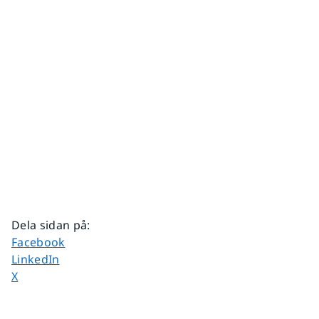
Dela sidan på
:
Dela sidan på
Facebook
Dela sidan på
LinkedIn
Dela sidan på
X