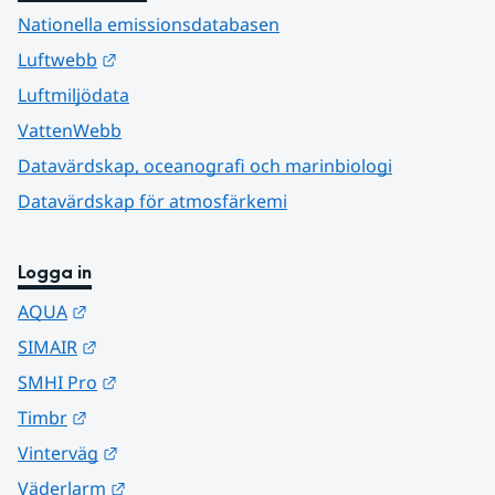
Nationella emissionsdatabasen
Länk till annan webbplats.
Luftwebb
Luftmiljödata
VattenWebb
Datavärdskap, oceanografi och marinbiologi
Datavärdskap för atmosfärkemi
Logga in
Länk till annan webbplats.
AQUA
Länk till annan webbplats.
SIMAIR
Länk till annan webbplats.
SMHI Pro
Länk till annan webbplats.
Timbr
Länk till annan webbplats.
Vinterväg
Länk till annan webbplats.
Väderlarm