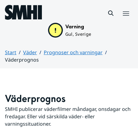
Hoppa till sidans innehåll
Meny
Varning
Gul, Sverige
Start
Väder
Prognoser och varningar
Väderprognos
Huvudinnehåll
Väderprognos
SMHI publicerar väderfilmer måndagar, onsdagar och 
fredagar. Eller vid särskilda väder- eller 
varningssituationer.