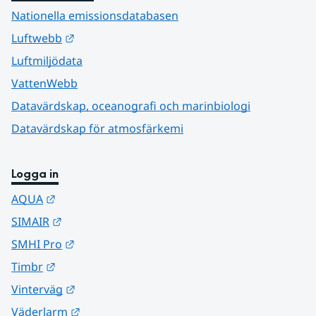
Nationella emissionsdatabasen
Länk till annan webbplats.
Luftwebb
Luftmiljödata
VattenWebb
Datavärdskap, oceanografi och marinbiologi
Datavärdskap för atmosfärkemi
Logga in
Länk till annan webbplats.
AQUA
Länk till annan webbplats.
SIMAIR
Länk till annan webbplats.
SMHI Pro
Länk till annan webbplats.
Timbr
Länk till annan webbplats.
Vinterväg
Länk till annan webbplats.
Väderlarm