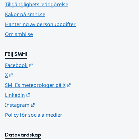
Tillgänglighetsredogörelse
Kakor på smhi.se
Hantering av personuppgifter
Om smhi.se
Följ SMHI
Länk till annan webbplats.
Facebook
Länk till annan webbplats.
X
Länk till annan webbplats.
SMHIs meteorologer på X
Länk till annan webbplats.
Linkedin
Länk till annan webbplats.
Instagram
Policy för sociala medier
Datavärdskap