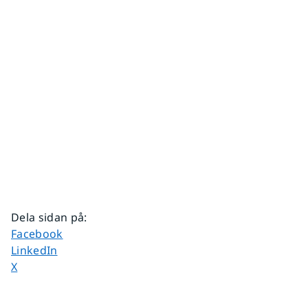
Dela sidan på
:
Dela sidan på
Facebook
Dela sidan på
LinkedIn
Dela sidan på
X