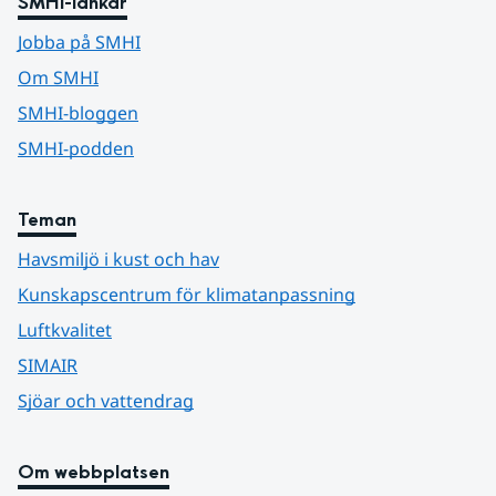
SMHI-länkar
Jobba på SMHI
Om SMHI
SMHI-bloggen
SMHI-podden
Teman
Havsmiljö i kust och hav
Kunskapscentrum för klimatanpassning
Luftkvalitet
SIMAIR
Sjöar och vattendrag
Om webbplatsen