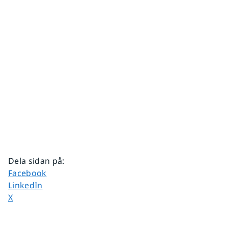
Dela sidan på
:
Dela sidan på
Facebook
Dela sidan på
LinkedIn
Dela sidan på
X