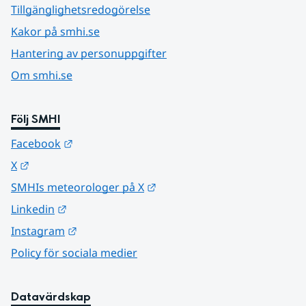
Tillgänglighetsredogörelse
Kakor på smhi.se
Hantering av personuppgifter
Om smhi.se
Följ SMHI
Länk till annan webbplats.
Facebook
Länk till annan webbplats.
X
Länk till annan webbplats.
SMHIs meteorologer på X
Länk till annan webbplats.
Linkedin
Länk till annan webbplats.
Instagram
Policy för sociala medier
Datavärdskap