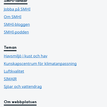
SMHI-länkar
Jobba på SMHI
Om SMHI
SMHI-bloggen
SMHI-podden
Teman
Havsmiljö i kust och hav
Kunskapscentrum för klimatanpassning
Luftkvalitet
SIMAIR
Sjöar och vattendrag
Om webbplatsen