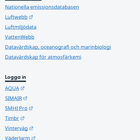
Nationella emissionsdatabasen
Länk till annan webbplats.
Luftwebb
Luftmiljödata
VattenWebb
Datavärdskap, oceanografi och marinbiologi
Datavärdskap för atmosfärkemi
Logga in
Länk till annan webbplats.
AQUA
Länk till annan webbplats.
SIMAIR
Länk till annan webbplats.
SMHI Pro
Länk till annan webbplats.
Timbr
Länk till annan webbplats.
Vinterväg
Länk till annan webbplats.
Väderlarm