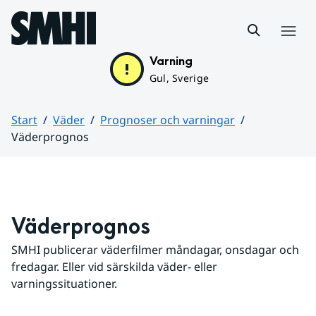
Hoppa till sidans innehåll
Meny
Varning
Gul, Sverige
Start
Väder
Prognoser och varningar
Väderprognos
Huvudinnehåll
Väderprognos
SMHI publicerar väderfilmer måndagar, onsdagar och 
fredagar. Eller vid särskilda väder- eller 
varningssituationer.