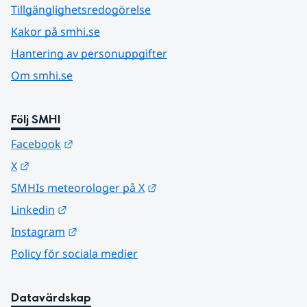
Tillgänglighetsredogörelse
Kakor på smhi.se
Hantering av personuppgifter
Om smhi.se
Följ SMHI
Länk till annan webbplats.
Facebook
Länk till annan webbplats.
X
Länk till annan webbplats.
SMHIs meteorologer på X
Länk till annan webbplats.
Linkedin
Länk till annan webbplats.
Instagram
Policy för sociala medier
Datavärdskap