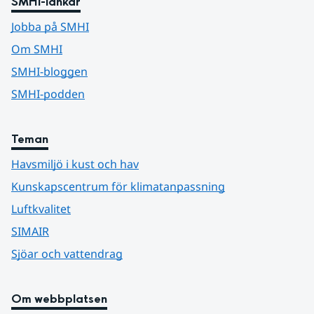
SMHI-länkar
Jobba på SMHI
Om SMHI
SMHI-bloggen
SMHI-podden
Teman
Havsmiljö i kust och hav
Kunskapscentrum för klimatanpassning
Luftkvalitet
SIMAIR
Sjöar och vattendrag
Om webbplatsen