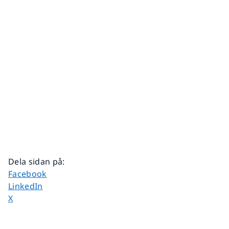
Dela sidan på
:
Dela sidan på
Facebook
Dela sidan på
LinkedIn
Dela sidan på
X