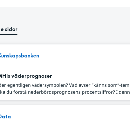
e sidor
Kunskapsbanken
MHIs väderprognoser
der egentligen vädersymbolen? Vad avser ”känns som”-tem
ka du förstå nederbördsprognosens procentsiffror? I denna
Data