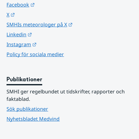
Länk till annan webbplats.
Facebook
Länk till annan webbplats.
X
Länk till annan webbplats.
SMHIs meteorologer på X
Länk till annan webbplats.
Linkedin
Länk till annan webbplats.
Instagram
Policy för sociala medier
Publikationer
SMHI ger regelbundet ut tidskrifter, rapporter och 
faktablad.
Sök publikationer
Nyhetsbladet Medvind