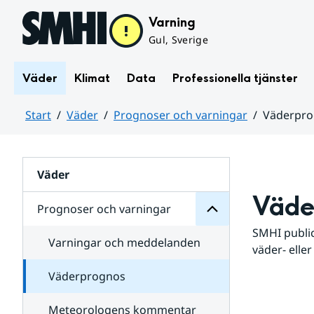
Hoppa till sidans innehåll
Varning
Gul, Sverige
Väder
Klimat
Data
Professionella tjänster
Start
Väder
Prognoser och varningar
Väderpr
varningar
och
Huvudinnehåll
Prognoser
för
Undersidor
Väder
Väde
Prognoser och varningar
SMHI public
Varningar och meddelanden
väder- eller
Väderprognos
Meteorologens kommentar