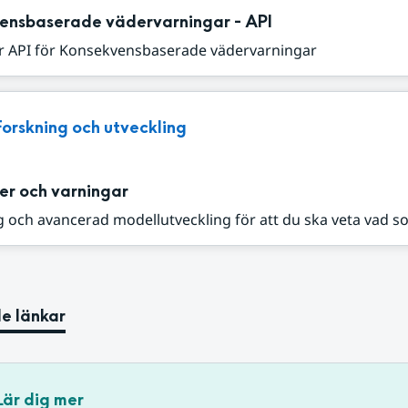
ensbaserade vädervarningar - API
r API för Konsekvensbaserade vädervarningar
Forskning och utveckling
er och varningar
 och avancerad modellutveckling för att du ska veta vad s
e länkar
Lär dig mer