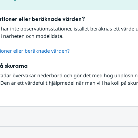
tioner eller beräknade värden?
r har inte observationsstationer, istället beräknas ett värde u
 i närheten och modelldata.
ioner eller beräknade värden?
på skurarna
radar övervakar nederbörd och gör det med hög upplösning 
Den är ett värdefullt hjälpmedel när man vill ha koll på sku