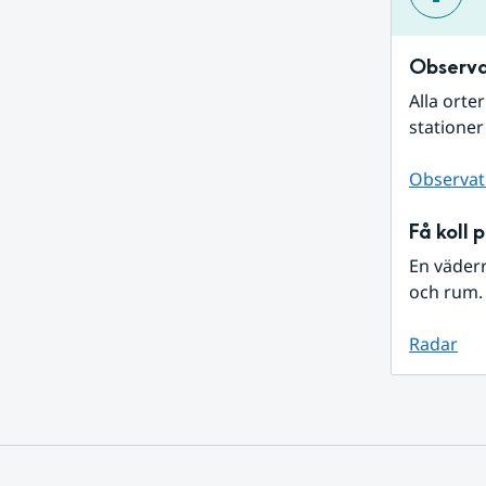
Observa
Alla orte
stationer
Observat
Få koll 
En väder
och rum. 
Radar