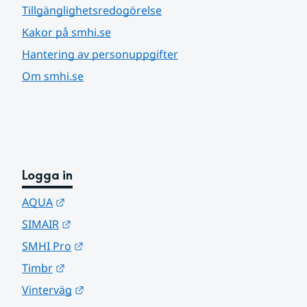
Tillgänglighetsredogörelse
Kakor på smhi.se
Hantering av personuppgifter
Om smhi.se
Logga in
Länk till annan webbplats.
AQUA
Länk till annan webbplats.
SIMAIR
Länk till annan webbplats.
SMHI Pro
Länk till annan webbplats.
Timbr
Länk till annan webbplats.
Vinterväg