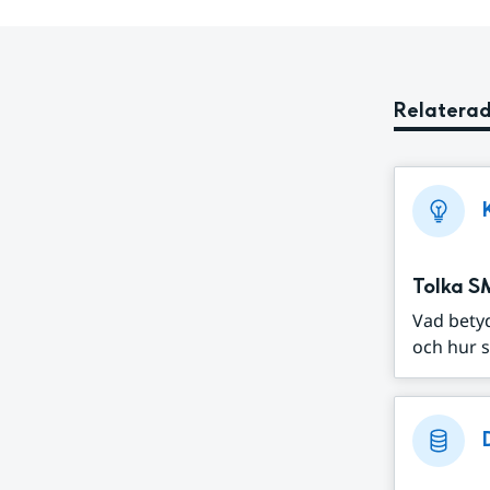
Relaterad
Tolka S
Vad bety
och hur s