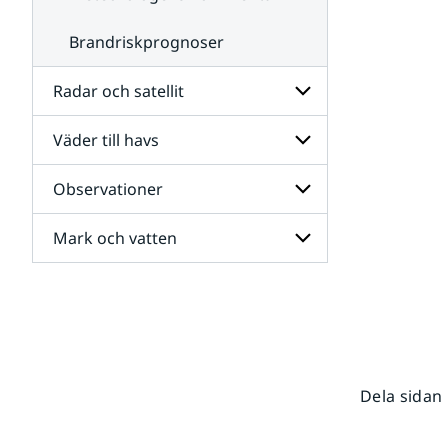
Brandriskprognoser
Radar och satellit
Väder till havs
Undersidor
för
Radar
Observationer
Undersidor
och
för
satellit
Väder
Mark och vatten
Undersidor
till
för
havs
Observationer
Undersidor
för
Mark
och
vatten
Dela sidan