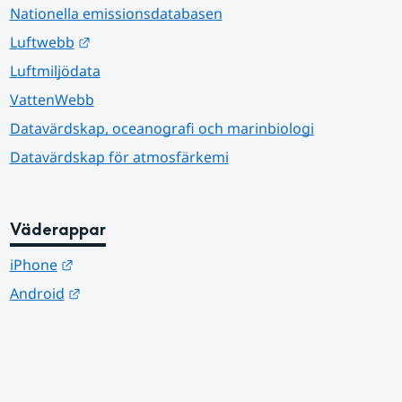
Nationella emissionsdatabasen
Länk till annan webbplats.
Luftwebb
Luftmiljödata
VattenWebb
Datavärdskap, oceanografi och marinbiologi
Datavärdskap för atmosfärkemi
Väderappar
Länk till annan webbplats.
iPhone
Länk till annan webbplats.
Android