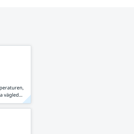
peraturen,
 vägled...