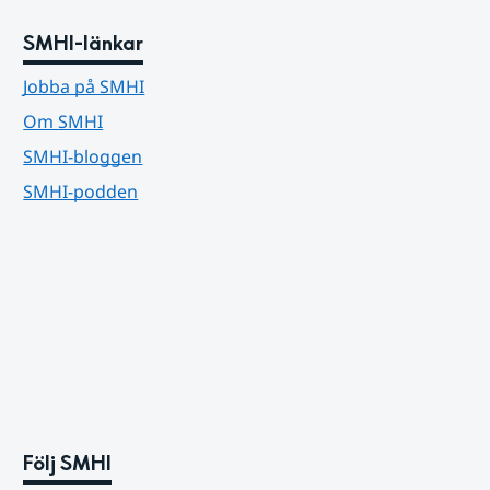
SMHI-länkar
Jobba på SMHI
Om SMHI
SMHI-bloggen
SMHI-podden
Följ SMHI