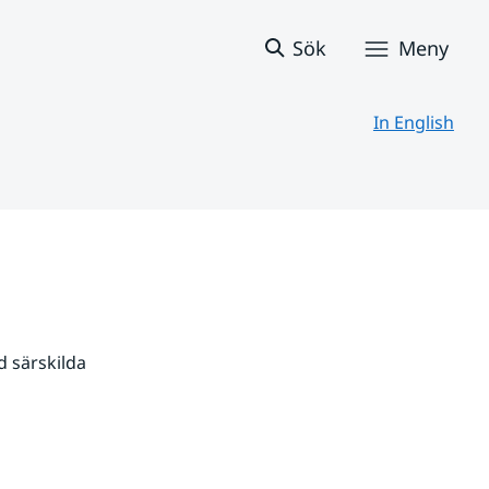
Sök
Meny
In English
 särskilda 