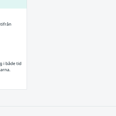
tifrån 
i både tid 
rarna.