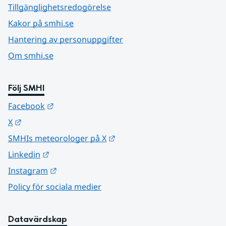
Tillgänglighetsredogörelse
Kakor på smhi.se
Hantering av personuppgifter
Om smhi.se
Följ SMHI
Länk till annan webbplats.
Facebook
Länk till annan webbplats.
X
Länk till annan webbplats.
SMHIs meteorologer på X
Länk till annan webbplats.
Linkedin
Länk till annan webbplats.
Instagram
Policy för sociala medier
Datavärdskap