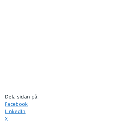
Dela sidan på
:
Dela sidan på
Facebook
Dela sidan på
LinkedIn
Dela sidan på
X