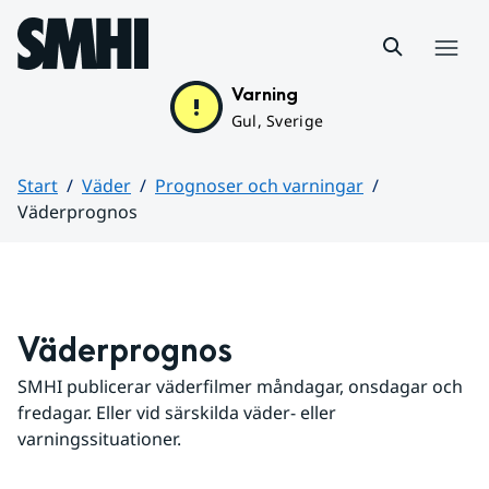
Hoppa till sidans innehåll
Meny
Varning
Gul, Sverige
Start
Väder
Prognoser och varningar
Väderprognos
Huvudinnehåll
Väderprognos
SMHI publicerar väderfilmer måndagar, onsdagar och 
fredagar. Eller vid särskilda väder- eller 
varningssituationer.