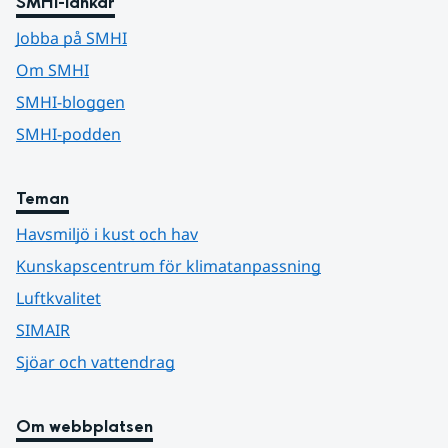
SMHI-länkar
Jobba på SMHI
Om SMHI
SMHI-bloggen
SMHI-podden
Teman
Havsmiljö i kust och hav
Kunskapscentrum för klimatanpassning
Luftkvalitet
SIMAIR
Sjöar och vattendrag
Om webbplatsen