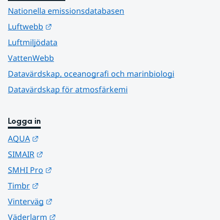
Nationella emissionsdatabasen
Länk till annan webbplats.
Luftwebb
Luftmiljödata
VattenWebb
Datavärdskap, oceanografi och marinbiologi
Datavärdskap för atmosfärkemi
Logga in
Länk till annan webbplats.
AQUA
Länk till annan webbplats.
SIMAIR
Länk till annan webbplats.
SMHI Pro
Länk till annan webbplats.
Timbr
Länk till annan webbplats.
Vinterväg
Länk till annan webbplats.
Väderlarm