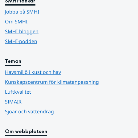
SMHI-länkar
Jobba på SMHI
Om SMHI
SMHI-bloggen
SMHI-podden
Teman
Havsmiljö i kust och hav
Kunskapscentrum för klimatanpassning
Luftkvalitet
SIMAIR
Sjöar och vattendrag
Om webbplatsen