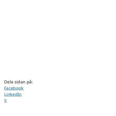
Dela sidan på
:
Dela sidan på
Facebook
Dela sidan på
LinkedIn
Dela sidan på
X