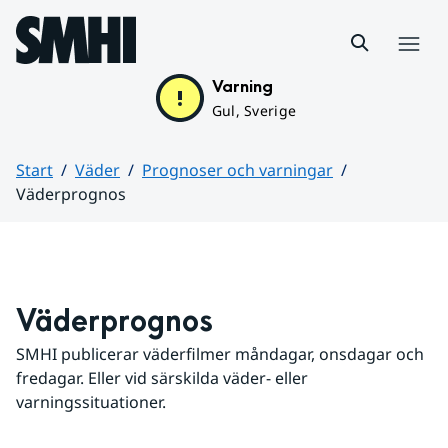
Hoppa till sidans innehåll
Meny
Varning
Gul, Sverige
Start
Väder
Prognoser och varningar
Väderprognos
Huvudinnehåll
Väderprognos
SMHI publicerar väderfilmer måndagar, onsdagar och 
fredagar. Eller vid särskilda väder- eller 
varningssituationer.