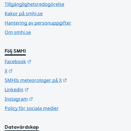
Tillgänglighetsredogörelse
Kakor på smhi.se
Hantering av personuppgifter
Om smhi.se
Följ SMHI
Länk till annan webbplats.
Facebook
Länk till annan webbplats.
X
Länk till annan webbplats.
SMHIs meteorologer på X
Länk till annan webbplats.
Linkedin
Länk till annan webbplats.
Instagram
Policy för sociala medier
Datavärdskap