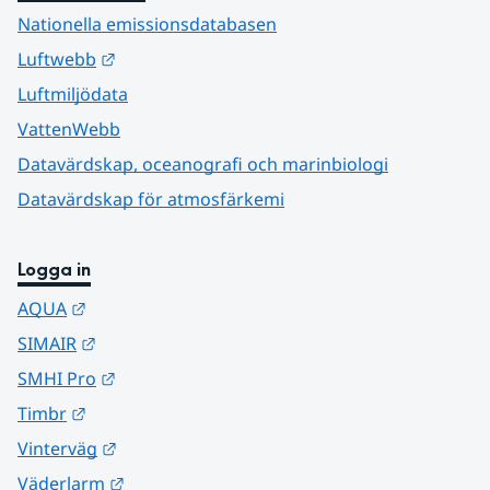
Nationella emissionsdatabasen
Länk till annan webbplats.
Luftwebb
Luftmiljödata
VattenWebb
Datavärdskap, oceanografi och marinbiologi
Datavärdskap för atmosfärkemi
Logga in
Länk till annan webbplats.
AQUA
Länk till annan webbplats.
SIMAIR
Länk till annan webbplats.
SMHI Pro
Länk till annan webbplats.
Timbr
Länk till annan webbplats.
Vinterväg
Länk till annan webbplats.
Väderlarm