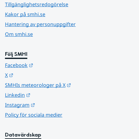
Tillgänglighetsredogörelse
Kakor på smhi.se
Hantering av personuppgifter
Om smhi.se
Följ SMHI
Länk till annan webbplats.
Facebook
Länk till annan webbplats.
X
Länk till annan webbplats.
SMHIs meteorologer på X
Länk till annan webbplats.
Linkedin
Länk till annan webbplats.
Instagram
Policy för sociala medier
Datavärdskap