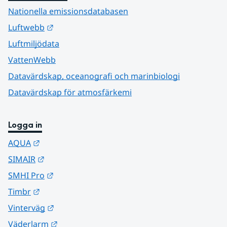
Nationella emissionsdatabasen
Länk till annan webbplats.
Luftwebb
Luftmiljödata
VattenWebb
Datavärdskap, oceanografi och marinbiologi
Datavärdskap för atmosfärkemi
Logga in
Länk till annan webbplats.
AQUA
Länk till annan webbplats.
SIMAIR
Länk till annan webbplats.
SMHI Pro
Länk till annan webbplats.
Timbr
Länk till annan webbplats.
Vinterväg
Länk till annan webbplats.
Väderlarm