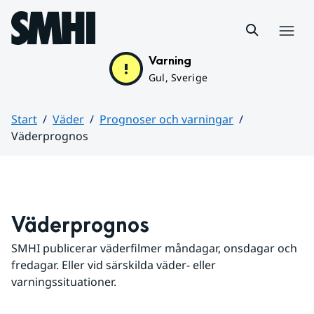
Hoppa till sidans innehåll
Meny
Varning
Gul, Sverige
Start
Väder
Prognoser och varningar
Väderprognos
Huvudinnehåll
Väderprognos
SMHI publicerar väderfilmer måndagar, onsdagar och 
fredagar. Eller vid särskilda väder- eller 
varningssituationer.