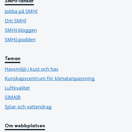
SMHI-länkar
Jobba på SMHI
Om SMHI
SMHI-bloggen
SMHI-podden
Teman
Havsmiljö i kust och hav
Kunskapscentrum för klimatanpassning
Luftkvalitet
SIMAIR
Sjöar och vattendrag
Om webbplatsen