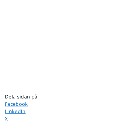
Dela sidan på
:
Dela sidan på
Facebook
Dela sidan på
LinkedIn
Dela sidan på
X