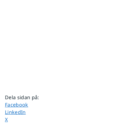
Dela sidan på
:
Dela sidan på
Facebook
Dela sidan på
LinkedIn
Dela sidan på
X