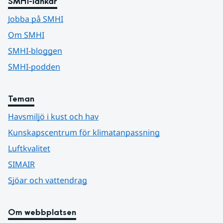
SMHI-länkar
Jobba på SMHI
Om SMHI
SMHI-bloggen
SMHI-podden
Teman
Havsmiljö i kust och hav
Kunskapscentrum för klimatanpassning
Luftkvalitet
SIMAIR
Sjöar och vattendrag
Om webbplatsen