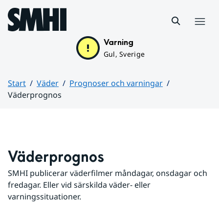
Hoppa till sidans innehåll
Meny
Varning
Gul, Sverige
Start
Väder
Prognoser och varningar
Väderprognos
Huvudinnehåll
Väderprognos
SMHI publicerar väderfilmer måndagar, onsdagar och 
fredagar. Eller vid särskilda väder- eller 
varningssituationer.