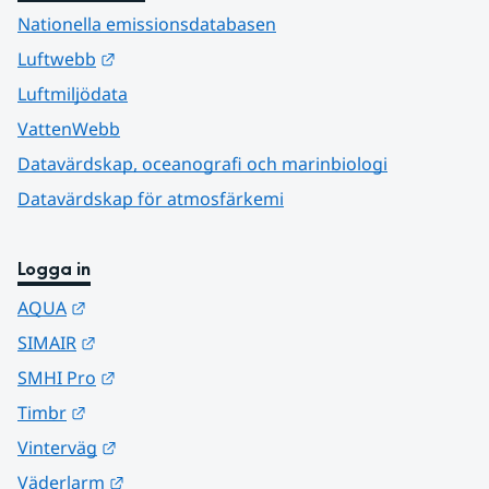
Nationella emissionsdatabasen
Länk till annan webbplats.
Luftwebb
Luftmiljödata
VattenWebb
Datavärdskap, oceanografi och marinbiologi
Datavärdskap för atmosfärkemi
Logga in
Länk till annan webbplats.
AQUA
Länk till annan webbplats.
SIMAIR
Länk till annan webbplats.
SMHI Pro
Länk till annan webbplats.
Timbr
Länk till annan webbplats.
Vinterväg
Länk till annan webbplats.
Väderlarm