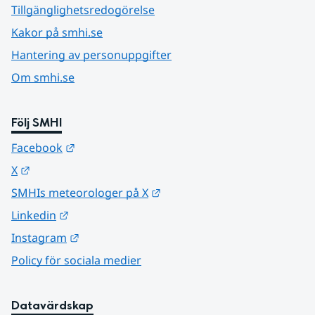
Tillgänglighetsredogörelse
Kakor på smhi.se
Hantering av personuppgifter
Om smhi.se
Följ SMHI
Länk till annan webbplats.
Facebook
Länk till annan webbplats.
X
Länk till annan webbplats.
SMHIs meteorologer på X
Länk till annan webbplats.
Linkedin
Länk till annan webbplats.
Instagram
Policy för sociala medier
Datavärdskap